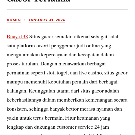
ADMIN
JANUARY 31, 2026
Buaya138
Situs gacor semakin dikenal sebagai salah
satu platform favorit penggemar judi online yang
mengutamakan kepercayaan dan kecepatan dalam
proses taruhan. Dengan menawarkan berbagai
permainan seperti slot, togel, dan live casino, situs gacor
mampu memenuhi kebutuhan pemain dari berbagai
kalangan. Keunggulan utama dari situs gacor adalah
keberhasilannya dalam memberikan kemenangan secara
konsisten, sehingga banyak bettor merasa nyaman dan
yakin untuk terus bermain. Fitur keamanan yang
lengkap dan dukungan customer service 24 jam