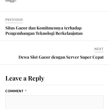
PREVIOUS
Situs Gacor dan Komitmennya terhadap
Pengembangan Teknologi Berkelanjutan
NEXT
Dewa Slot Gacor dengan Server Super Cepat
Leave a Reply
COMMENT
*