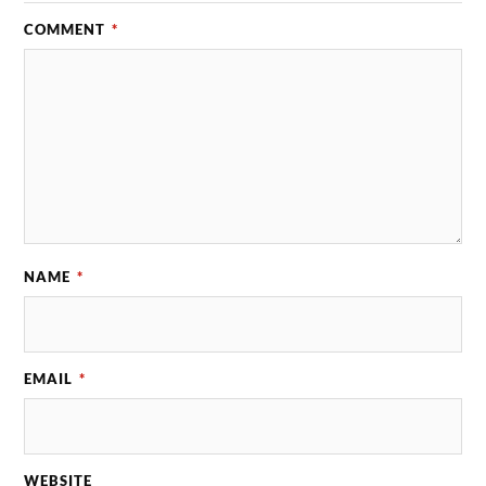
COMMENT
*
NAME
*
EMAIL
*
WEBSITE