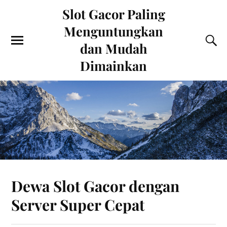
Slot Gacor Paling
Menguntungkan
dan Mudah
Dimainkan
Dewa Slot Gacor dengan
Server Super Cepat