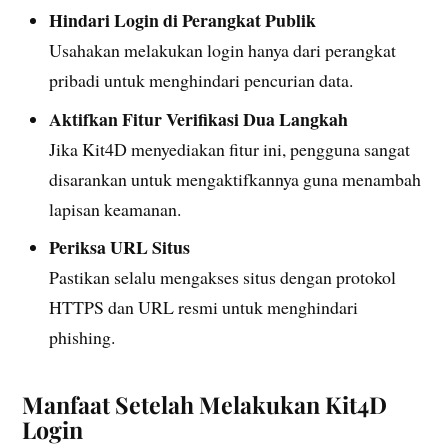
Hindari Login di Perangkat Publik
Usahakan melakukan login hanya dari perangkat
pribadi untuk menghindari pencurian data.
Aktifkan Fitur Verifikasi Dua Langkah
Jika Kit4D menyediakan fitur ini, pengguna sangat
disarankan untuk mengaktifkannya guna menambah
lapisan keamanan.
Periksa URL Situs
Pastikan selalu mengakses situs dengan protokol
HTTPS dan URL resmi untuk menghindari
phishing.
Manfaat Setelah Melakukan Kit4D
Login