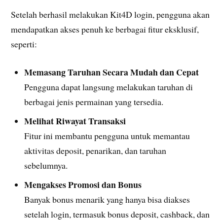
Setelah berhasil melakukan Kit4D login, pengguna akan
mendapatkan akses penuh ke berbagai fitur eksklusif,
seperti:
Memasang Taruhan Secara Mudah dan Cepat
Pengguna dapat langsung melakukan taruhan di
berbagai jenis permainan yang tersedia.
Melihat Riwayat Transaksi
Fitur ini membantu pengguna untuk memantau
aktivitas deposit, penarikan, dan taruhan
sebelumnya.
Mengakses Promosi dan Bonus
Banyak bonus menarik yang hanya bisa diakses
setelah login, termasuk bonus deposit, cashback, dan