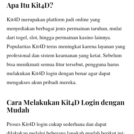
Apa Itu Kit4D?
Kit4D merupakan platform judi online yang
menyediakan berbagai jenis permainan taruhan, mulai
dari togel, slot, hingga permainan kasino lainnya.
Popularitas Kit4D terus meningkat karena layanan yang
profesional dan sistem keamanan yang ketat. Sebelum
bisa menikmati semua fitur tersebut, pengguna harus
melakukan Kit4D login dengan benar agar dapat
mengakses akun pribadi mereka.
Cara Melakukan Kit4D Login dengan
Mudah
Proses Kit4D login cukup sederhana dan dapat
dilakukan melalui beberapa langkah mudah berikut ini: