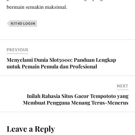
bermain semakin maksimal.
KIT4D LOGIN
PREVIOUS
Menyelami Dunia Slot5000: Panduan Lengkap
untuk Pemain Pemula dan Profesional
NEXT
Inilah Rahasia Situs Gacor Tempototo yang
Membuat Pengguna Menang Terus-Menerus
Leave a Reply