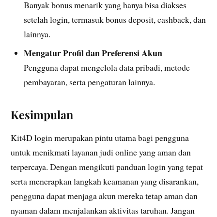
Banyak bonus menarik yang hanya bisa diakses
setelah login, termasuk bonus deposit, cashback, dan
lainnya.
Mengatur Profil dan Preferensi Akun
Pengguna dapat mengelola data pribadi, metode
pembayaran, serta pengaturan lainnya.
Kesimpulan
Kit4D login merupakan pintu utama bagi pengguna
untuk menikmati layanan judi online yang aman dan
terpercaya. Dengan mengikuti panduan login yang tepat
serta menerapkan langkah keamanan yang disarankan,
pengguna dapat menjaga akun mereka tetap aman dan
nyaman dalam menjalankan aktivitas taruhan. Jangan