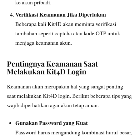
ke akun pribadi.
Verifikasi Keamanan Jika Diperlukan
Beberapa kali Kit4D akan meminta verifikasi
tambahan seperti captcha atau kode OTP untuk
menjaga keamanan akun.
Pentingnya Keamanan Saat
Melakukan Kit4D Login
Keamanan akun merupakan hal yang sangat penting
saat melakukan Kit4D login. Berikut beberapa tips yang
wajib diperhatikan agar akun tetap aman:
Gunakan Password yang Kuat
Password harus mengandung kombinasi huruf besar,