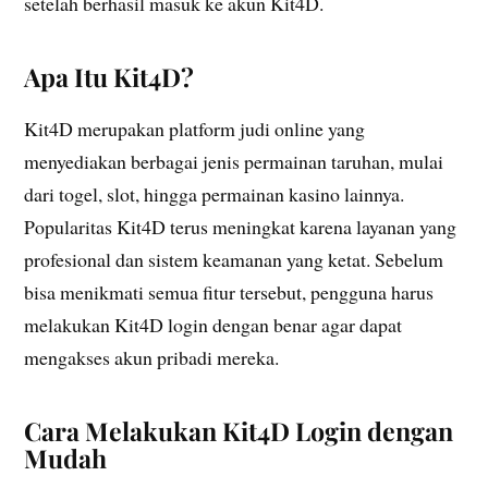
setelah berhasil masuk ke akun Kit4D.
Apa Itu Kit4D?
Kit4D merupakan platform judi online yang
menyediakan berbagai jenis permainan taruhan, mulai
dari togel, slot, hingga permainan kasino lainnya.
Popularitas Kit4D terus meningkat karena layanan yang
profesional dan sistem keamanan yang ketat. Sebelum
bisa menikmati semua fitur tersebut, pengguna harus
melakukan Kit4D login dengan benar agar dapat
mengakses akun pribadi mereka.
Cara Melakukan Kit4D Login dengan
Mudah