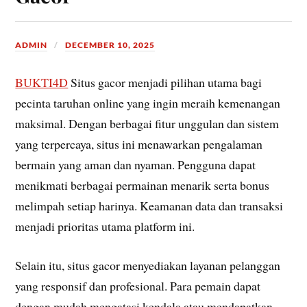
ADMIN
DECEMBER 10, 2025
BUKTI4D
Situs gacor menjadi pilihan utama bagi
pecinta taruhan online yang ingin meraih kemenangan
maksimal. Dengan berbagai fitur unggulan dan sistem
yang terpercaya, situs ini menawarkan pengalaman
bermain yang aman dan nyaman. Pengguna dapat
menikmati berbagai permainan menarik serta bonus
melimpah setiap harinya. Keamanan data dan transaksi
menjadi prioritas utama platform ini.
Selain itu, situs gacor menyediakan layanan pelanggan
yang responsif dan profesional. Para pemain dapat
dengan mudah mengatasi kendala atau mendapatkan