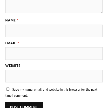
NAME
*
EMAIL
*
WEBSITE
Save my name, email, and website in this browser for the next
time I comment.