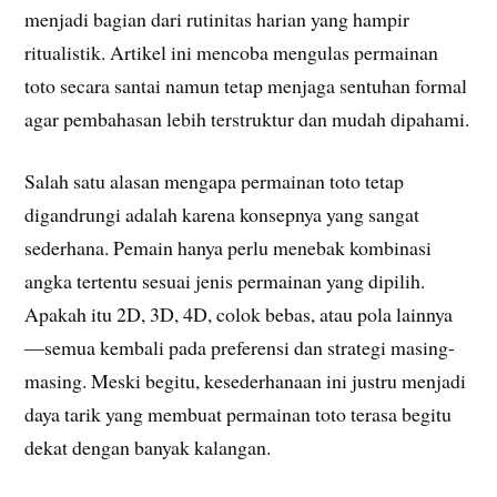
menjadi bagian dari rutinitas harian yang hampir
ritualistik. Artikel ini mencoba mengulas permainan
toto secara santai namun tetap menjaga sentuhan formal
agar pembahasan lebih terstruktur dan mudah dipahami.
Salah satu alasan mengapa permainan toto tetap
digandrungi adalah karena konsepnya yang sangat
sederhana. Pemain hanya perlu menebak kombinasi
angka tertentu sesuai jenis permainan yang dipilih.
Apakah itu 2D, 3D, 4D, colok bebas, atau pola lainnya
—semua kembali pada preferensi dan strategi masing-
masing. Meski begitu, kesederhanaan ini justru menjadi
daya tarik yang membuat permainan toto terasa begitu
dekat dengan banyak kalangan.