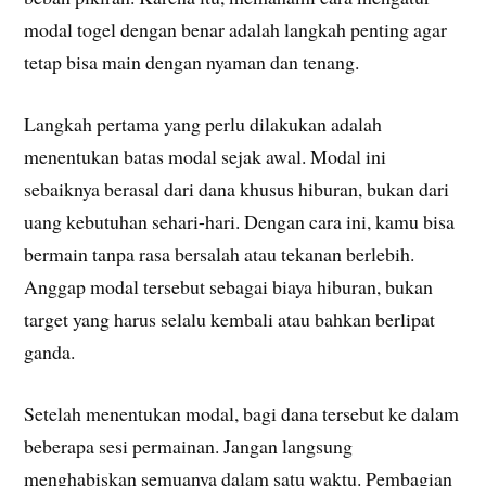
modal togel dengan benar adalah langkah penting agar
tetap bisa main dengan nyaman dan tenang.
Langkah pertama yang perlu dilakukan adalah
menentukan batas modal sejak awal. Modal ini
sebaiknya berasal dari dana khusus hiburan, bukan dari
uang kebutuhan sehari-hari. Dengan cara ini, kamu bisa
bermain tanpa rasa bersalah atau tekanan berlebih.
Anggap modal tersebut sebagai biaya hiburan, bukan
target yang harus selalu kembali atau bahkan berlipat
ganda.
Setelah menentukan modal, bagi dana tersebut ke dalam
beberapa sesi permainan. Jangan langsung
menghabiskan semuanya dalam satu waktu. Pembagian