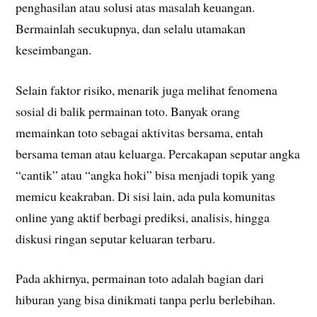
penghasilan atau solusi atas masalah keuangan.
Bermainlah secukupnya, dan selalu utamakan
keseimbangan.
Selain faktor risiko, menarik juga melihat fenomena
sosial di balik permainan toto. Banyak orang
memainkan toto sebagai aktivitas bersama, entah
bersama teman atau keluarga. Percakapan seputar angka
“cantik” atau “angka hoki” bisa menjadi topik yang
memicu keakraban. Di sisi lain, ada pula komunitas
online yang aktif berbagi prediksi, analisis, hingga
diskusi ringan seputar keluaran terbaru.
Pada akhirnya, permainan toto adalah bagian dari
hiburan yang bisa dinikmati tanpa perlu berlebihan.