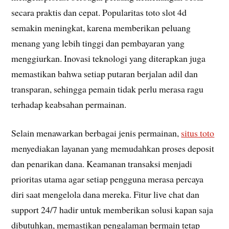
secara praktis dan cepat. Popularitas toto slot 4d
semakin meningkat, karena memberikan peluang
menang yang lebih tinggi dan pembayaran yang
menggiurkan. Inovasi teknologi yang diterapkan juga
memastikan bahwa setiap putaran berjalan adil dan
transparan, sehingga pemain tidak perlu merasa ragu
terhadap keabsahan permainan.
Selain menawarkan berbagai jenis permainan,
situs toto
menyediakan layanan yang memudahkan proses deposit
dan penarikan dana. Keamanan transaksi menjadi
prioritas utama agar setiap pengguna merasa percaya
diri saat mengelola dana mereka. Fitur live chat dan
support 24/7 hadir untuk memberikan solusi kapan saja
dibutuhkan, memastikan pengalaman bermain tetap