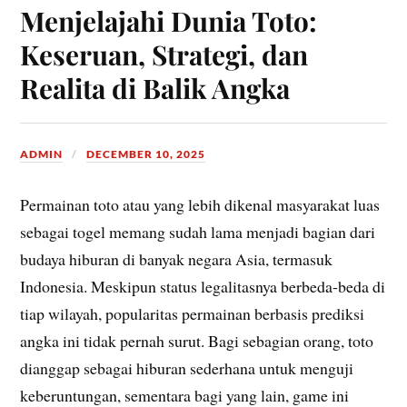
Menjelajahi Dunia Toto:
Keseruan, Strategi, dan
Realita di Balik Angka
ADMIN
DECEMBER 10, 2025
Permainan toto atau yang lebih dikenal masyarakat luas
sebagai togel memang sudah lama menjadi bagian dari
budaya hiburan di banyak negara Asia, termasuk
Indonesia. Meskipun status legalitasnya berbeda-beda di
tiap wilayah, popularitas permainan berbasis prediksi
angka ini tidak pernah surut. Bagi sebagian orang, toto
dianggap sebagai hiburan sederhana untuk menguji
keberuntungan, sementara bagi yang lain, game ini