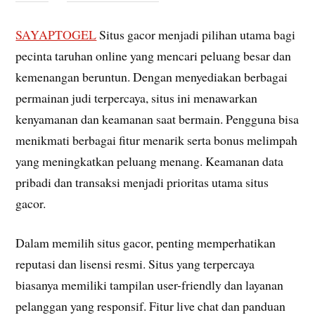
SAYAPTOGEL
Situs gacor menjadi pilihan utama bagi
pecinta taruhan online yang mencari peluang besar dan
kemenangan beruntun. Dengan menyediakan berbagai
permainan judi terpercaya, situs ini menawarkan
kenyamanan dan keamanan saat bermain. Pengguna bisa
menikmati berbagai fitur menarik serta bonus melimpah
yang meningkatkan peluang menang. Keamanan data
pribadi dan transaksi menjadi prioritas utama situs
gacor.
Dalam memilih situs gacor, penting memperhatikan
reputasi dan lisensi resmi. Situs yang terpercaya
biasanya memiliki tampilan user-friendly dan layanan
pelanggan yang responsif. Fitur live chat dan panduan