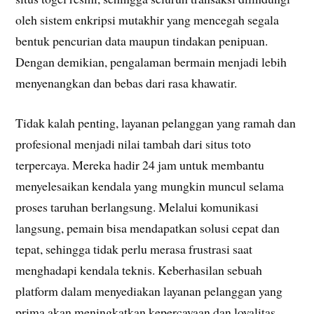
oleh sistem enkripsi mutakhir yang mencegah segala
bentuk pencurian data maupun tindakan penipuan.
Dengan demikian, pengalaman bermain menjadi lebih
menyenangkan dan bebas dari rasa khawatir.
Tidak kalah penting, layanan pelanggan yang ramah dan
profesional menjadi nilai tambah dari situs toto
terpercaya. Mereka hadir 24 jam untuk membantu
menyelesaikan kendala yang mungkin muncul selama
proses taruhan berlangsung. Melalui komunikasi
langsung, pemain bisa mendapatkan solusi cepat dan
tepat, sehingga tidak perlu merasa frustrasi saat
menghadapi kendala teknis. Keberhasilan sebuah
platform dalam menyediakan layanan pelanggan yang
prima akan meningkatkan kepercayaan dan loyalitas