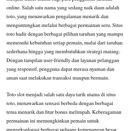
online. Salah satu nama yang sedang naik daun adalah
toto, yang menawarkan pengalaman menarik dan
menguntungkan melalui berbagai permainan seru. Situs
toto hadir dengan berbagai pilihan taruhan yang mampu
memenuhi kebutuhan setiap pemain, mulai dari taruhan
sederhana hingga yang membutuhkan strategi matang.
Dengan tampilan user-friendly dan layanan pelanggan
yang responsif, pengguna dapat merasa nyaman dan
aman saat melakukan transaksi maupun bermain.
Toto slot menjadi salah satu daya tarik utama di situs
toto, menawarkan sensasi berbeda dengan berbagai
tema menarik dan fitur bonus melimpah. Keberagaman
permainan ini memungkinkan pemain untuk
mengeksplorasi berbagai peluang kemenangan besar