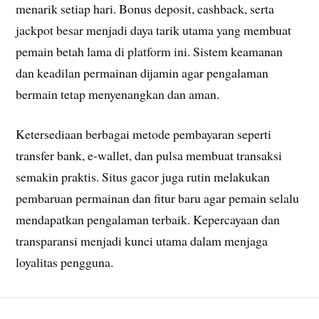
menarik setiap hari. Bonus deposit, cashback, serta
jackpot besar menjadi daya tarik utama yang membuat
pemain betah lama di platform ini. Sistem keamanan
dan keadilan permainan dijamin agar pengalaman
bermain tetap menyenangkan dan aman.
Ketersediaan berbagai metode pembayaran seperti
transfer bank, e-wallet, dan pulsa membuat transaksi
semakin praktis. Situs gacor juga rutin melakukan
pembaruan permainan dan fitur baru agar pemain selalu
mendapatkan pengalaman terbaik. Kepercayaan dan
transparansi menjadi kunci utama dalam menjaga
loyalitas pengguna.