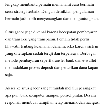
lengkap membantu pemain memahami cara bermain
serta strategi terbaik. Dengan demikian, pengalaman
bermain jadi lebih menyenangkan dan menguntungkan.
Situs gacor juga dikenal karena kecepatan pembayaran
dan transaksi yang transparan. Pemain tidak perlu
khawatir tentang keamanan dana mereka karena sistem
yang diterapkan sudah teruji dan terpercaya. Berbagai
metode pembayaran seperti transfer bank dan e-wallet
memudahkan proses deposit dan penarikan dana kapan
saja.
Akses ke situs gacor sangat mudah melalui perangkat
apa pun, baik komputer maupun ponsel pintar. Desain
responsif membuat tampilan tetap menarik dan navigasi