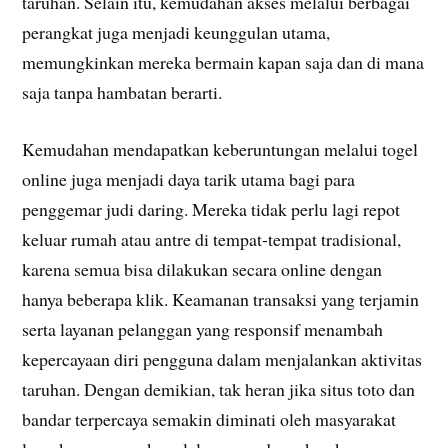
taruhan. Selain itu, kemudahan akses melalui berbagai
perangkat juga menjadi keunggulan utama,
memungkinkan mereka bermain kapan saja dan di mana
saja tanpa hambatan berarti.
Kemudahan mendapatkan keberuntungan melalui togel
online juga menjadi daya tarik utama bagi para
penggemar judi daring. Mereka tidak perlu lagi repot
keluar rumah atau antre di tempat-tempat tradisional,
karena semua bisa dilakukan secara online dengan
hanya beberapa klik. Keamanan transaksi yang terjamin
serta layanan pelanggan yang responsif menambah
kepercayaan diri pengguna dalam menjalankan aktivitas
taruhan. Dengan demikian, tak heran jika situs toto dan
bandar terpercaya semakin diminati oleh masyarakat