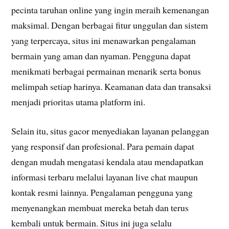
pecinta taruhan online yang ingin meraih kemenangan
maksimal. Dengan berbagai fitur unggulan dan sistem
yang terpercaya, situs ini menawarkan pengalaman
bermain yang aman dan nyaman. Pengguna dapat
menikmati berbagai permainan menarik serta bonus
melimpah setiap harinya. Keamanan data dan transaksi
menjadi prioritas utama platform ini.
Selain itu, situs gacor menyediakan layanan pelanggan
yang responsif dan profesional. Para pemain dapat
dengan mudah mengatasi kendala atau mendapatkan
informasi terbaru melalui layanan live chat maupun
kontak resmi lainnya. Pengalaman pengguna yang
menyenangkan membuat mereka betah dan terus
kembali untuk bermain. Situs ini juga selalu