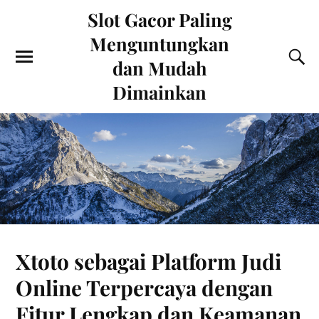
Slot Gacor Paling
Menguntungkan
dan Mudah
Dimainkan
Xtoto sebagai Platform Judi
Online Terpercaya dengan
Fitur Lengkap dan Keamanan