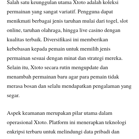
Salah satu keunggulan utama Xtoto adalah koleksi
permainan yang sangat variatif. Pengguna dapat
menikmati berbagai jenis taruhan mulai dari togel, slot
online, taruhan olahraga, hingga live casino dengan
kualitas terbaik. Diversifikasi ini memberikan
kebebasan kepada pemain untuk memilih jenis
permainan sesuai dengan minat dan strategi mereka.
Selain itu, Xtoto secara rutin mengupdate dan
menambah permainan baru agar para pemain tidak
merasa bosan dan selalu mendapatkan pengalaman yang
segar.
Aspek keamanan merupakan pilar utama dalam
operasional Xtoto. Platform ini menerapkan teknologi
enkripsi terbaru untuk melindungi data pribadi dan