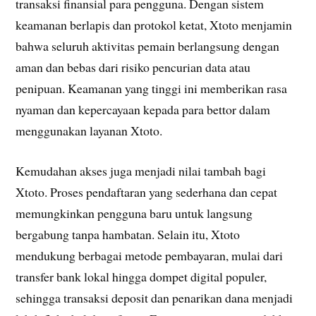
transaksi finansial para pengguna. Dengan sistem
keamanan berlapis dan protokol ketat, Xtoto menjamin
bahwa seluruh aktivitas pemain berlangsung dengan
aman dan bebas dari risiko pencurian data atau
penipuan. Keamanan yang tinggi ini memberikan rasa
nyaman dan kepercayaan kepada para bettor dalam
menggunakan layanan Xtoto.
Kemudahan akses juga menjadi nilai tambah bagi
Xtoto. Proses pendaftaran yang sederhana dan cepat
memungkinkan pengguna baru untuk langsung
bergabung tanpa hambatan. Selain itu, Xtoto
mendukung berbagai metode pembayaran, mulai dari
transfer bank lokal hingga dompet digital populer,
sehingga transaksi deposit dan penarikan dana menjadi