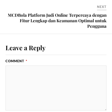
NEXT
MCDBola Platform Judi Online Terpercaya dengan
Fitur Lengkap dan Keamanan Optimal untuk
Pengguna
Leave a Reply
COMMENT
*