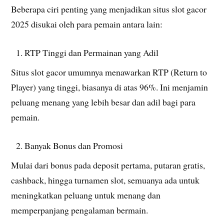
Beberapa ciri penting yang menjadikan situs slot gacor
2025 disukai oleh para pemain antara lain:
RTP Tinggi dan Permainan yang Adil
Situs slot gacor umumnya menawarkan RTP (Return to
Player) yang tinggi, biasanya di atas 96%. Ini menjamin
peluang menang yang lebih besar dan adil bagi para
pemain.
Banyak Bonus dan Promosi
Mulai dari bonus pada deposit pertama, putaran gratis,
cashback, hingga turnamen slot, semuanya ada untuk
meningkatkan peluang untuk menang dan
memperpanjang pengalaman bermain.