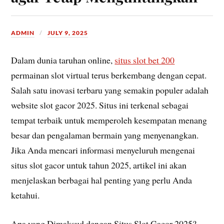
ADMIN
JULY 9, 2025
Dalam dunia taruhan online,
situs slot bet 200
permainan slot virtual terus berkembang dengan cepat.
Salah satu inovasi terbaru yang semakin populer adalah
website slot gacor 2025. Situs ini terkenal sebagai
tempat terbaik untuk memperoleh kesempatan menang
besar dan pengalaman bermain yang menyenangkan.
Jika Anda mencari informasi menyeluruh mengenai
situs slot gacor untuk tahun 2025, artikel ini akan
menjelaskan berbagai hal penting yang perlu Anda
ketahui.
Apa yang Dimaksud dengan Situs Slot Gacor 2025?