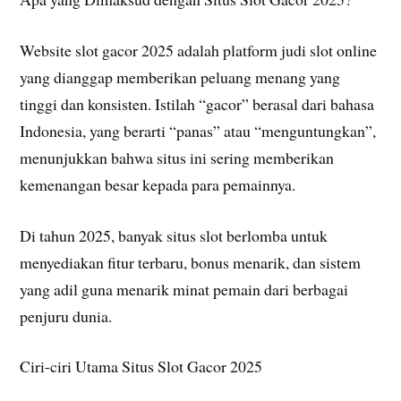
Website slot gacor 2025 adalah platform judi slot online
yang dianggap memberikan peluang menang yang
tinggi dan konsisten. Istilah “gacor” berasal dari bahasa
Indonesia, yang berarti “panas” atau “menguntungkan”,
menunjukkan bahwa situs ini sering memberikan
kemenangan besar kepada para pemainnya.
Di tahun 2025, banyak situs slot berlomba untuk
menyediakan fitur terbaru, bonus menarik, dan sistem
yang adil guna menarik minat pemain dari berbagai
penjuru dunia.
Ciri-ciri Utama Situs Slot Gacor 2025