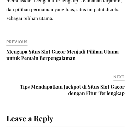
memuaskan. Dengan fitur lengkap, keamanan terjamin,
dan pilihan permainan yang luas, situs ini patut dicoba
sebagai pilihan utama.
PREVIOUS
Mengapa Situs Slot Gacor Menjadi Pilihan Utama
untuk Pemain Berpengalaman
NEXT
Tips Mendapatkan Jackpot di Situs Slot Gacor
dengan Fitur Terlengkap
Leave a Reply