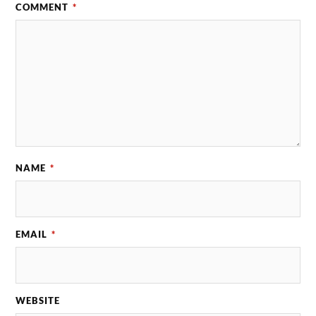
COMMENT
*
NAME
*
EMAIL
*
WEBSITE