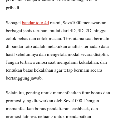
pribadi.
Sebagai
bandar toto 4d
resmi, Seva1000 menawarkan
berbagai jenis taruhan, mulai dari 4D, 3D, 2D, hingga
colok bebas dan colok macau. Tips utama saat bermain
di bandar toto adalah melakukan analisis terhadap data
hasil sebelumnya dan mengelola modal secara disiplin.
Jangan terbawa emosi saat mengalami kekalahan, dan
tentukan batas kekalahan agar tetap bermain secara
bertanggung jawab.
Selain itu, penting untuk memanfaatkan fitur bonus dan
promosi yang ditawarkan oleh Seva1000. Dengan
memanfaatkan bonus pendaftaran, cashback, dan
promosi lainnya, peluang untuk mendapatkan