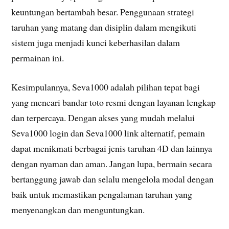
keuntungan bertambah besar. Penggunaan strategi
taruhan yang matang dan disiplin dalam mengikuti
sistem juga menjadi kunci keberhasilan dalam
permainan ini.
Kesimpulannya, Seva1000 adalah pilihan tepat bagi
yang mencari bandar toto resmi dengan layanan lengkap
dan terpercaya. Dengan akses yang mudah melalui
Seva1000 login dan Seva1000 link alternatif, pemain
dapat menikmati berbagai jenis taruhan 4D dan lainnya
dengan nyaman dan aman. Jangan lupa, bermain secara
bertanggung jawab dan selalu mengelola modal dengan
baik untuk memastikan pengalaman taruhan yang
menyenangkan dan menguntungkan.