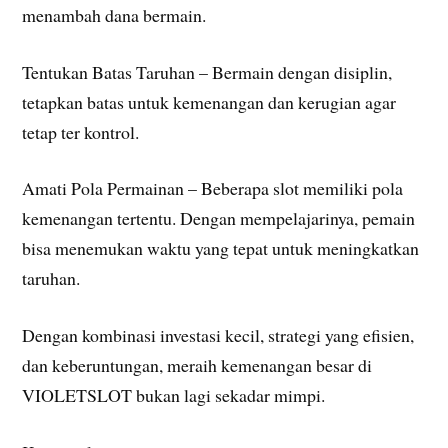
menambah dana bermain.
Tentukan Batas Taruhan – Bermain dengan disiplin,
tetapkan batas untuk kemenangan dan kerugian agar
tetap ter kontrol.
Amati Pola Permainan – Beberapa slot memiliki pola
kemenangan tertentu. Dengan mempelajarinya, pemain
bisa menemukan waktu yang tepat untuk meningkatkan
taruhan.
Dengan kombinasi investasi kecil, strategi yang efisien,
dan keberuntungan, meraih kemenangan besar di
VIOLETSLOT bukan lagi sekadar mimpi.