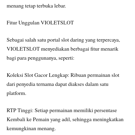
menang tetap terbuka lebar.
Fitur Unggulan VIOLETSLOT
Sebagai salah satu portal slot daring yang terpercaya,
VIOLETSLOT menyediakan berbagai fitur menarik
bagi para penggunanya, seperti:
Koleksi Slot Gacor Lengkap: Ribuan permainan slot
dari penyedia ternama dapat diakses dalam satu
platform.
RTP Tinggi: Setiap permainan memiliki persentase
Kembali ke Pemain yang adil, sehingga meningkatkan
kemungkinan menang.