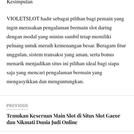
Kesimpulan
VIOLETSLOT hadir sebagai pilihan bagi pemain yang
ingin merasakan pengalaman bermain slot daring
dengan modal yang minim sambil tetap memiliki
peluang untuk meraih kemenangan besar. Beragam fitur
unggulan, sistem transaksi yang aman, serta bonus
menarik menjadikan situs ini pilihan ideal bagi siapa
saja yang mencari pengalaman bermain yang
mengasyikkan dan menguntungkan.
PREVIOUS
Temukan Keseruan Main Slot di Situs Slot Gacor
dan Nikmati Dunia Judi Online