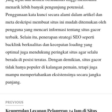
menarik lebih banyak pengunjung potensial.
Penggunaan kata kunci secara alami dalam artikel dan
meta deskripsi membuat situs ini mudah ditemukan oleh
pengguna yang mencari informasi tentang situs gacor
terbaik. Selain itu, penerapan strategi SEO seperti
backlink berkualitas dan kecepatan loading yang
optimal juga mendukung peringkat situs agar selalu
berada di posisi teratas. Dengan demikian, situs gacor
tidak hanya populer di kalangan pemain, tetapi juga
mampu mempertahankan eksistensinya secara jangka
panjang.
PREVIOUS
Keunggulan Layanan Pelanggan 24 Jam di Situs