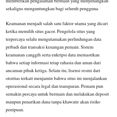
memberikan pengalaman bermain yang menyenangkan
sekaligus menguntungkan bagi seluruh pengguna.
Keamanan menjadi salah satu faktor utama yang dicari
ketika memilih situs gacor. Pengelola situs yang
terpercaya selalu mengutamakan perlindungan data
pribadi dan transaksi keuangan pemain. Sistem
keamanan canggih serta enkripsi data memastikan
bahwa setiap informasi tetap rahasia dan aman dari
ancaman pihak ketiga. Selain itu, lisensi resmi dari
otoritas terkait menjamin bahwa situs ini menjalankan
operasional secara legal dan transparan. Pemain pun
semakin percaya untuk bermain dan melakukan deposit
maupun penarikan dana tanpa khawatir akan risiko
penipuan.