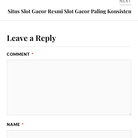
NEXT
Situs Slot Gacor Resmi Slot Gacor Paling Konsisten
Leave a Reply
COMMENT
*
NAME
*