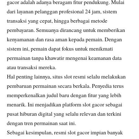
gacor adalah adanya beragam fitur pendukung. Mulai
dari layanan pelanggan profesional 24 jam, sistem
transaksi yang cepat, hingga berbagai metode
pembayaran. Semuanya dirancang untuk memberikan
kenyamanan dan rasa aman kepada pemain. Dengan
sistem ini, pemain dapat fokus untuk menikmati
permainan tanpa khawatir mengenai keamanan data
atau transaksi mereka.
Hal penting lainnya, situs slot resmi selalu melakukan
pembaruan permainan secara berkala. Penyedia terus
memperkenalkan judul baru dengan fitur yang lebih
menarik. Ini menjadikan platform slot gacor sebagai
pusat hiburan digital yang selalu relevan dan terkini
dengan tren permainan saat ini.
Sebagai kesimpulan, resmi slot gacor impian banyak