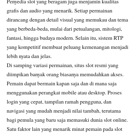
Penyedia slot yang beragam juga menjamin kualitas
grafis dan audio yang menarik. Setiap permainan
dirancang dengan detail visual yang memukau dan tema
yang berbeda-beda, mulai dari petualangan, mitologi,
fantasi, hingga budaya modern. Selain itu, sistem RTP
yang kompetitif membuat peluang kemenangan menjadi
lebih nyata dan jelas.
Di samping variasi permainan, situs slot resmi yang
diimpikan banyak orang biasanya memudahkan akses.
Pemain dapat bermain kapan saja dan di mana saja
menggunakan perangkat mobile atau desktop. Proses
login yang cepat, tampilan ramah pengguna, dan
navigasi yang mudah menjadi nilai tambah, terutama
bagi pemula yang baru saja memasuki dunia slot online.
Satu faktor lain yang menarik minat pemain pada slot