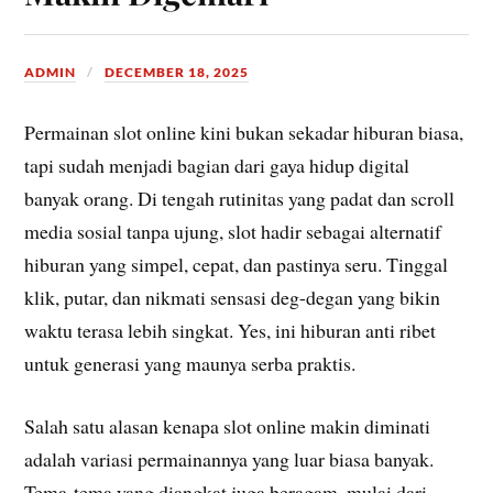
ADMIN
DECEMBER 18, 2025
Permainan slot online kini bukan sekadar hiburan biasa,
tapi sudah menjadi bagian dari gaya hidup digital
banyak orang. Di tengah rutinitas yang padat dan scroll
media sosial tanpa ujung, slot hadir sebagai alternatif
hiburan yang simpel, cepat, dan pastinya seru. Tinggal
klik, putar, dan nikmati sensasi deg-degan yang bikin
waktu terasa lebih singkat. Yes, ini hiburan anti ribet
untuk generasi yang maunya serba praktis.
Salah satu alasan kenapa slot online makin diminati
adalah variasi permainannya yang luar biasa banyak.
Tema-tema yang diangkat juga beragam, mulai dari