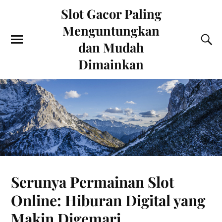
Slot Gacor Paling
Menguntungkan
dan Mudah
Dimainkan
Serunya Permainan Slot
Online: Hiburan Digital yang
Makin Digemari