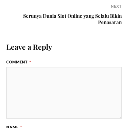
NEXT
Serunya Dunia Slot Online yang Selalu Bikin
Penasaran
Leave a Reply
COMMENT
*
NAME
*