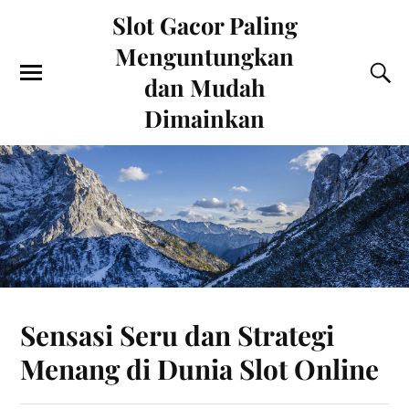
Slot Gacor Paling
Menguntungkan
dan Mudah
Dimainkan
Sensasi Seru dan Strategi
Menang di Dunia Slot Online