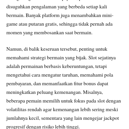
disuguhkan pengalaman yang berbeda setiap kali
bermain. Banyak platform juga menambahkan mini-
game atau putaran gratis, sehingga tidak pernah ada
momen yang membosankan saat bermain.
Namun, di balik keseruan tersebut, penting untuk
memahami strategi bermain yang bijak. Slot sejatinya
adalah permainan berbasis keberuntungan, tetapi
mengetahui cara mengatur taruhan, memahami pola
pembayaran, dan memanfaatkan fitur bonus dapat
meningkatkan peluang kemenangan. Misalnya,
beberapa pemain memilih untuk fokus pada slot dengan
volatilitas rendah agar kemenangan lebih sering meski
jumlahnya kecil, sementara yang lain mengejar jackpot
progresif dengan risiko lebih tinggi.