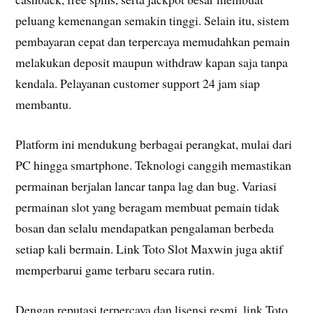
peluang kemenangan semakin tinggi. Selain itu, sistem
pembayaran cepat dan terpercaya memudahkan pemain
melakukan deposit maupun withdraw kapan saja tanpa
kendala. Pelayanan customer support 24 jam siap
membantu.
Platform ini mendukung berbagai perangkat, mulai dari
PC hingga smartphone. Teknologi canggih memastikan
permainan berjalan lancar tanpa lag dan bug. Variasi
permainan slot yang beragam membuat pemain tidak
bosan dan selalu mendapatkan pengalaman berbeda
setiap kali bermain. Link Toto Slot Maxwin juga aktif
memperbarui game terbaru secara rutin.
Dengan reputasi terpercaya dan lisensi resmi, link Toto