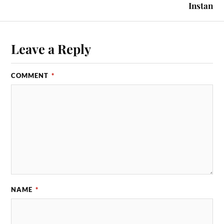
Instan
Leave a Reply
COMMENT
*
NAME
*