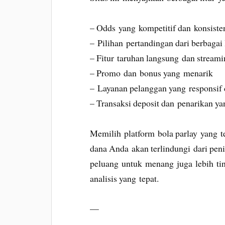
– Odds yang kompetitif dan konsiste
– Pilihan pertandingan dari berbagai 
– Fitur taruhan langsung dan streami
– Promo dan bonus yang menarik
– Layanan pelanggan yang responsif 
– Transaksi deposit dan penarikan y
Memilih platform bola parlay yang t
dana Anda akan terlindungi dari penip
peluang untuk menang juga lebih ti
analisis yang tepat.
—