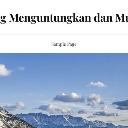
ing Menguntungkan dan 
Sample Page