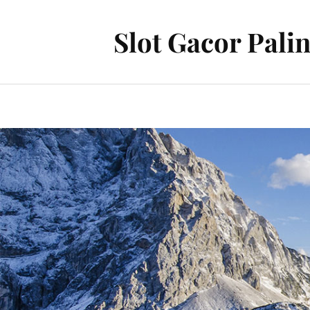
Slot Gacor Pal