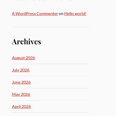
A WordPress Commenter
on
Hello world!
Archives
August 2026
July 2026
June 2026
May 2026
April 2026