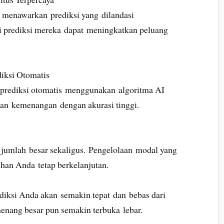
 menawarkan prediksi yang dilandasi
i prediksi mereka dapat meningkatkan peluang
diksi Otomatis
 prediksi otomatis menggunakan algoritma AI
n kemenangan dengan akurasi tinggi.
 jumlah besar sekaligus. Pengelolaan modal yang
han Anda tetap berkelanjutan.
ediksi Anda akan semakin tepat dan bebas dari
enang besar pun semakin terbuka lebar.