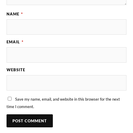
NAME
*
EMAIL
*
WEBSITE
Save my name, email, and website in this browser for the next
time I comment.