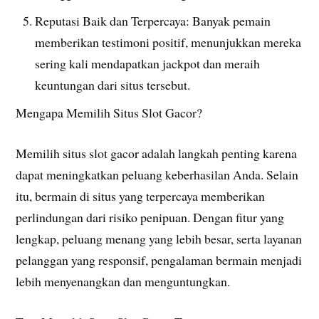
Reputasi Baik dan Terpercaya: Banyak pemain
memberikan testimoni positif, menunjukkan mereka
sering kali mendapatkan jackpot dan meraih
keuntungan dari situs tersebut.
Mengapa Memilih Situs Slot Gacor?
Memilih situs slot gacor adalah langkah penting karena
dapat meningkatkan peluang keberhasilan Anda. Selain
itu, bermain di situs yang terpercaya memberikan
perlindungan dari risiko penipuan. Dengan fitur yang
lengkap, peluang menang yang lebih besar, serta layanan
pelanggan yang responsif, pengalaman bermain menjadi
lebih menyenangkan dan menguntungkan.