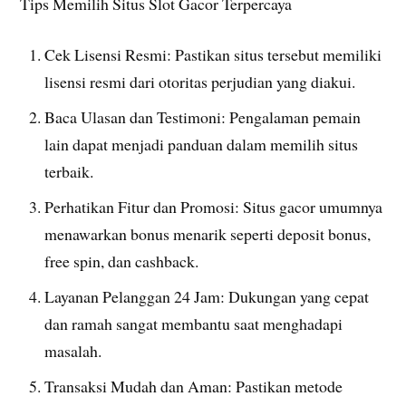
Tips Memilih Situs Slot Gacor Terpercaya
Cek Lisensi Resmi: Pastikan situs tersebut memiliki
lisensi resmi dari otoritas perjudian yang diakui.
Baca Ulasan dan Testimoni: Pengalaman pemain
lain dapat menjadi panduan dalam memilih situs
terbaik.
Perhatikan Fitur dan Promosi: Situs gacor umumnya
menawarkan bonus menarik seperti deposit bonus,
free spin, dan cashback.
Layanan Pelanggan 24 Jam: Dukungan yang cepat
dan ramah sangat membantu saat menghadapi
masalah.
Transaksi Mudah dan Aman: Pastikan metode