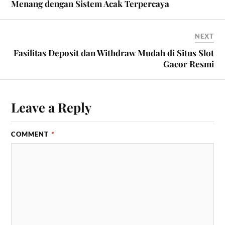
Menang dengan Sistem Acak Terpercaya
NEXT
Fasilitas Deposit dan Withdraw Mudah di Situs Slot
Gacor Resmi
Leave a Reply
COMMENT
*