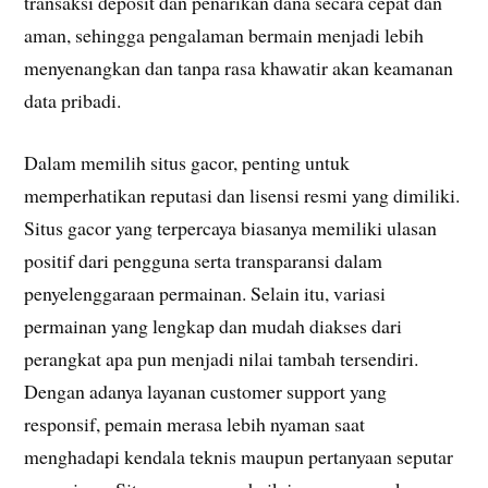
transaksi deposit dan penarikan dana secara cepat dan
aman, sehingga pengalaman bermain menjadi lebih
menyenangkan dan tanpa rasa khawatir akan keamanan
data pribadi.
Dalam memilih situs gacor, penting untuk
memperhatikan reputasi dan lisensi resmi yang dimiliki.
Situs gacor yang terpercaya biasanya memiliki ulasan
positif dari pengguna serta transparansi dalam
penyelenggaraan permainan. Selain itu, variasi
permainan yang lengkap dan mudah diakses dari
perangkat apa pun menjadi nilai tambah tersendiri.
Dengan adanya layanan customer support yang
responsif, pemain merasa lebih nyaman saat
menghadapi kendala teknis maupun pertanyaan seputar