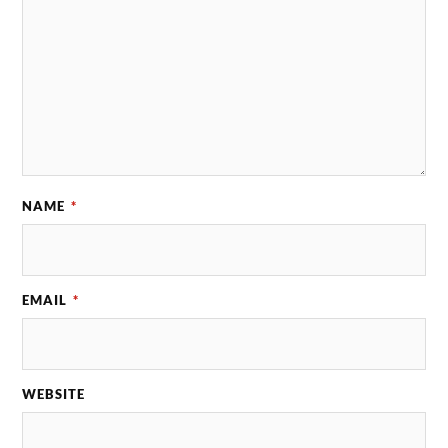
NAME
*
EMAIL
*
WEBSITE