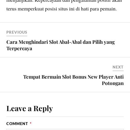
terus memperkuat posisi situs ini di hati para pemain.
PREVIOUS
Cara Menghindari Slot Abal-Abal dan Pilih yang
Terpercaya
NEXT
Tempat Bermain Slot Bonus New Player Anti
Potongan
Leave a Reply
COMMENT
*