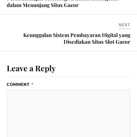
dalam Menunjang Situs Gacor
NEXT
Keunggulan Sistem Pembayaran Digital yang
Disediakan Situs Slot Gacor
Leave a Reply
COMMENT
*