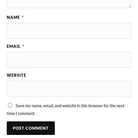
NAME
*
EMAIL
*
WEBSITE
Save my name, email, and website in this browser for the next
time I comment.