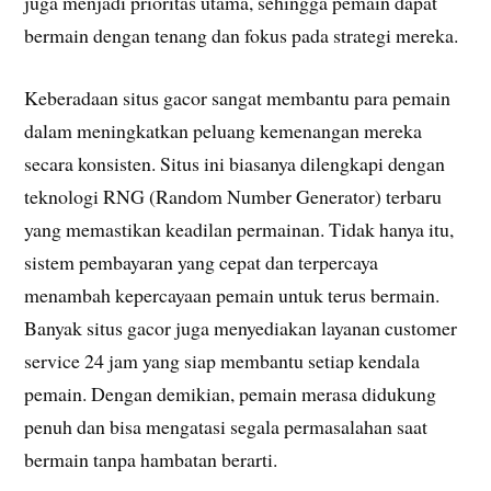
juga menjadi prioritas utama, sehingga pemain dapat
bermain dengan tenang dan fokus pada strategi mereka.
Keberadaan situs gacor sangat membantu para pemain
dalam meningkatkan peluang kemenangan mereka
secara konsisten. Situs ini biasanya dilengkapi dengan
teknologi RNG (Random Number Generator) terbaru
yang memastikan keadilan permainan. Tidak hanya itu,
sistem pembayaran yang cepat dan terpercaya
menambah kepercayaan pemain untuk terus bermain.
Banyak situs gacor juga menyediakan layanan customer
service 24 jam yang siap membantu setiap kendala
pemain. Dengan demikian, pemain merasa didukung
penuh dan bisa mengatasi segala permasalahan saat
bermain tanpa hambatan berarti.