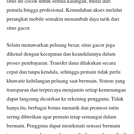
situs ini cocok untuk semua kalangan, mulai dari
pemula hingga profesional. Kemudahan akses melalui
perangkat mobile semakin menambah daya tarik dari
situs gacor.
Selain menawarkan peluang besar, situs gacor juga
dikenal dengan kecepatan dan keandalannya dalam
proses pembayaran. Transfer dana dilakukan secara
cepat dan tanpa kendala, sehingga pemain tidak perlu
khawatir kehilangan peluang saat bermain. Sistem yang
transparan dan terpercaya menjamin setiap kemenangan
dapat langsung dicairkan ke rekening pengguna. Tidak
hanya itu, berbagai bonus menarik dan promosi rutin
sering diberikan agar pemain tetap semangat dalam
bermain. Pengguna dapat menikmati sensasi bermain