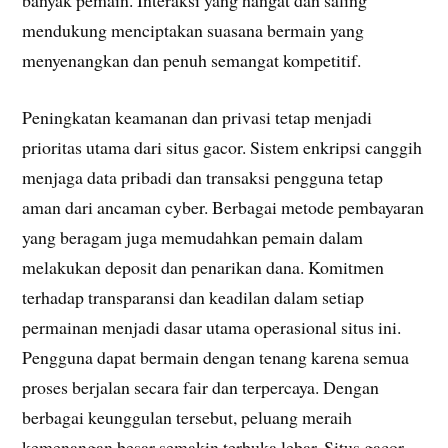
mendukung menciptakan suasana bermain yang
menyenangkan dan penuh semangat kompetitif.
Peningkatan keamanan dan privasi tetap menjadi
prioritas utama dari situs gacor. Sistem enkripsi canggih
menjaga data pribadi dan transaksi pengguna tetap
aman dari ancaman cyber. Berbagai metode pembayaran
yang beragam juga memudahkan pemain dalam
melakukan deposit dan penarikan dana. Komitmen
terhadap transparansi dan keadilan dalam setiap
permainan menjadi dasar utama operasional situs ini.
Pengguna dapat bermain dengan tenang karena semua
proses berjalan secara fair dan terpercaya. Dengan
berbagai keunggulan tersebut, peluang meraih
kemenangan besar semakin terbuka lebar. Situs gacor