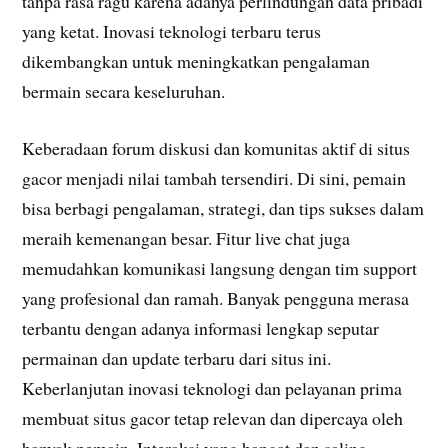
tanpa rasa ragu karena adanya perlindungan data pribadi
yang ketat. Inovasi teknologi terbaru terus
dikembangkan untuk meningkatkan pengalaman
bermain secara keseluruhan.
Keberadaan forum diskusi dan komunitas aktif di situs
gacor menjadi nilai tambah tersendiri. Di sini, pemain
bisa berbagi pengalaman, strategi, dan tips sukses dalam
meraih kemenangan besar. Fitur live chat juga
memudahkan komunikasi langsung dengan tim support
yang profesional dan ramah. Banyak pengguna merasa
terbantu dengan adanya informasi lengkap seputar
permainan dan update terbaru dari situs ini.
Keberlanjutan inovasi teknologi dan pelayanan prima
membuat situs gacor tetap relevan dan dipercaya oleh
banyak pemain. Interaksi yang hangat dan saling