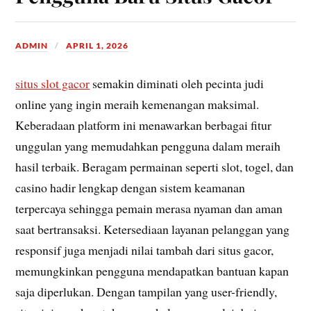
ADMIN
APRIL 1, 2026
situs slot gacor
semakin diminati oleh pecinta judi
online yang ingin meraih kemenangan maksimal.
Keberadaan platform ini menawarkan berbagai fitur
unggulan yang memudahkan pengguna dalam meraih
hasil terbaik. Beragam permainan seperti slot, togel, dan
casino hadir lengkap dengan sistem keamanan
terpercaya sehingga pemain merasa nyaman dan aman
saat bertransaksi. Ketersediaan layanan pelanggan yang
responsif juga menjadi nilai tambah dari situs gacor,
memungkinkan pengguna mendapatkan bantuan kapan
saja diperlukan. Dengan tampilan yang user-friendly,