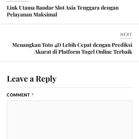
Link Utama Bandar Slot Asia Tenggara dengan
Pelayanan Maksimal
NEXT
Menangkan Toto 4D Lebih Cepat dengan Prediksi
Akurat di Platform Togel Online Terbaik
Leave a Reply
COMMENT
*