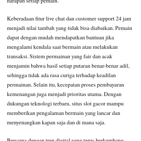
harapan setiap pemain.
Keberadaan fitur live chat dan customer support 24 jam
menjadi nilai tambah yang tidak bisa diabaikan. Pemain
dapat dengan mudah mendapatkan bantuan jika
mengalami kendala saat bermain atau melakukan
transaksi. Sistem permainan yang fair dan acak
menjamin bahwa hasil setiap putaran benar-benar adil,
sehingga tidak ada rasa curiga terhadap keadilan
permainan. Selain itu, kecepatan proses pembayaran
kemenangan juga menjadi prioritas utama. Dengan
dukungan teknologi terbaru, situs slot gacor mampu
memberikan pengalaman bermain yang lancar dan
menyenangkan kapan saja dan di mana saja.
Bersama dengan tren digital yang terus berkembang,