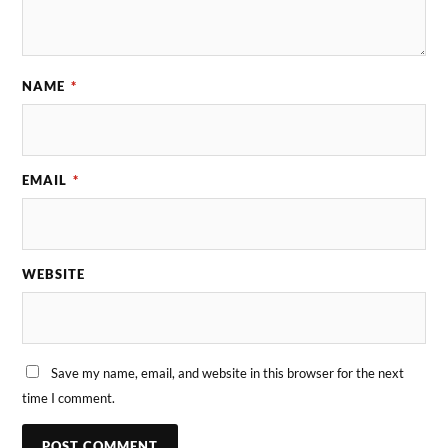
NAME
*
EMAIL
*
WEBSITE
Save my name, email, and website in this browser for the next
time I comment.