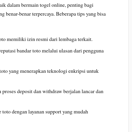
k dalam bermain togel online, penting bagi
g benar-benar terpercaya. Beberapa tips yang bisa
to memiliki izin resmi dari lembaga terkait.
reputasi bandar toto melalui ulasan dari pengguna
toto yang menerapkan teknologi enkripsi untuk
 proses deposit dan withdraw berjalan lancar dan
r toto dengan layanan support yang mudah