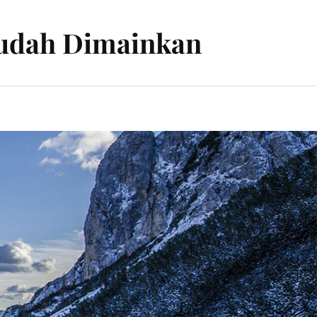
Mudah Dimainkan