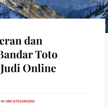
eran dan
Bandar Toto
Judi Online
IN
UNCATEGORIZED