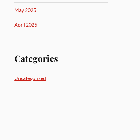
May 2025
April 2025
Categories
Uncategorized