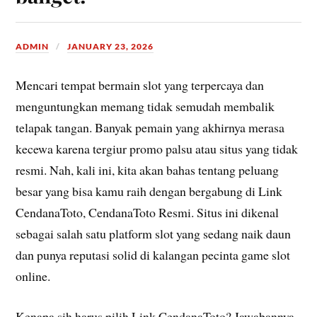
ADMIN
JANUARY 23, 2026
Mencari tempat bermain slot yang terpercaya dan
menguntungkan memang tidak semudah membalik
telapak tangan. Banyak pemain yang akhirnya merasa
kecewa karena tergiur promo palsu atau situs yang tidak
resmi. Nah, kali ini, kita akan bahas tentang peluang
besar yang bisa kamu raih dengan bergabung di Link
CendanaToto, CendanaToto Resmi. Situs ini dikenal
sebagai salah satu platform slot yang sedang naik daun
dan punya reputasi solid di kalangan pecinta game slot
online.
Kenapa sih harus pilih Link CendanaToto? Jawabannya