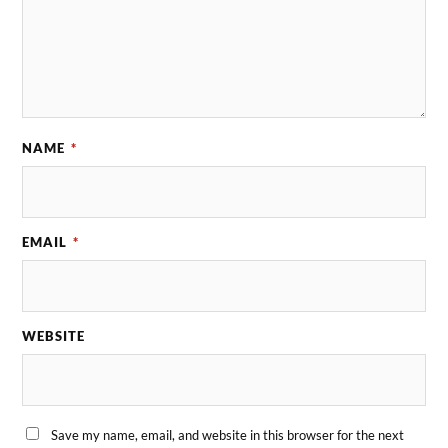
NAME
*
EMAIL
*
WEBSITE
Save my name, email, and website in this browser for the next