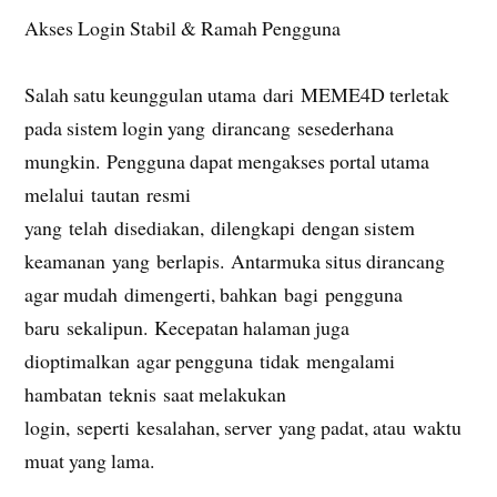
Akses Login Stabil & Ramah Pengguna
Salah satu keunggulan utama dari MEME4D terletak
pada sistem login yang dirancang sesederhana
mungkin. Pengguna dapat mengakses portal utama
melalui tautan resmi
yang telah disediakan, dilengkapi dengan sistem
keamanan yang berlapis. Antarmuka situs dirancang
agar mudah dimengerti, bahkan bagi pengguna
baru sekalipun. Kecepatan halaman juga
dioptimalkan agar pengguna tidak mengalami
hambatan teknis saat melakukan
login, seperti kesalahan, server yang padat, atau waktu
muat yang lama.