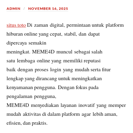
ADMIN
NOVEMBER 16, 2025
situs toto
Di zaman digital, permintaan untuk platform
hiburan online yang cepat, stabil, dan dapat
dipercaya semakin
meningkat. MEME4D muncul sebagai salah
satu lembaga online yang memiliki reputasi
baik dengan proses login yang mudah serta fitur
lengkap yang dirancang untuk meningkatkan
kenyamanan pengguna. Dengan fokus pada
pengalaman pengguna,
MEME4D menyediakan layanan inovatif yang memper
mudah aktivitas di dalam platform agar lebih aman,
efisien, dan praktis.