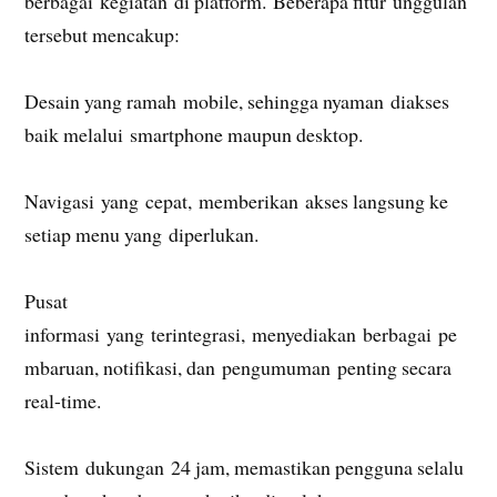
berbagai kegiatan di platform. Beberapa fitur unggulan
tersebut mencakup:
Desain yang ramah mobile, sehingga nyaman diakses
baik melalui smartphone maupun desktop.
Navigasi yang cepat, memberikan akses langsung ke
setiap menu yang diperlukan.
Pusat
informasi yang terintegrasi, menyediakan berbagai pe
mbaruan, notifikasi, dan pengumuman penting secara
real-time.
Sistem dukungan 24 jam, memastikan pengguna selalu