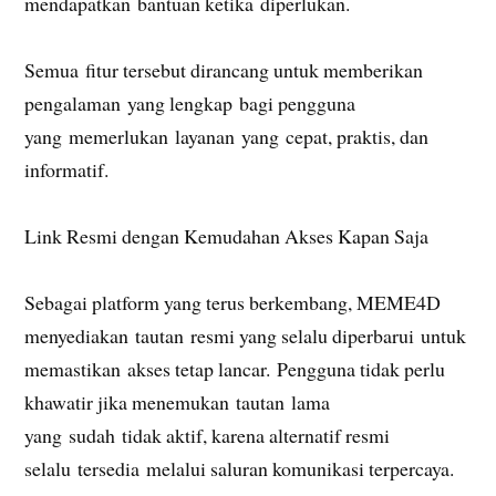
mendapatkan bantuan ketika diperlukan.
Semua fitur tersebut dirancang untuk memberikan
pengalaman yang lengkap bagi pengguna
yang memerlukan layanan yang cepat, praktis, dan
informatif.
Link Resmi dengan Kemudahan Akses Kapan Saja
Sebagai platform yang terus berkembang, MEME4D
menyediakan tautan resmi yang selalu diperbarui untuk
memastikan akses tetap lancar. Pengguna tidak perlu
khawatir jika menemukan tautan lama
yang sudah tidak aktif, karena alternatif resmi
selalu tersedia melalui saluran komunikasi terpercaya.