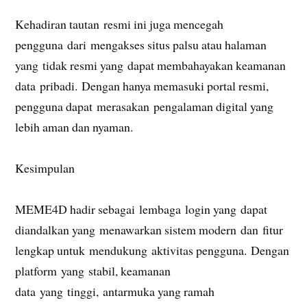
Kehadiran tautan resmi ini juga mencegah
pengguna dari mengakses situs palsu atau halaman
yang tidak resmi yang dapat membahayakan keamanan
data pribadi. Dengan hanya memasuki portal resmi,
pengguna dapat merasakan pengalaman digital yang
lebih aman dan nyaman.
Kesimpulan
MEME4D hadir sebagai lembaga login yang dapat
diandalkan yang menawarkan sistem modern dan fitur
lengkap untuk mendukung aktivitas pengguna. Dengan
platform yang stabil, keamanan
data yang tinggi, antarmuka yang ramah