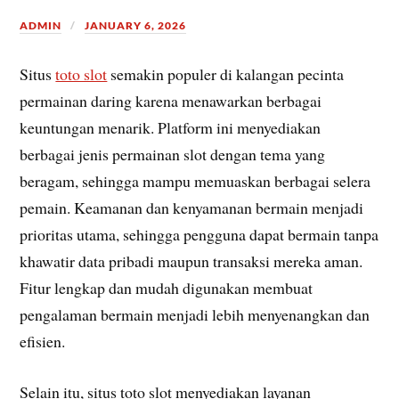
ADMIN
JANUARY 6, 2026
Situs
toto slot
semakin populer di kalangan pecinta
permainan daring karena menawarkan berbagai
keuntungan menarik. Platform ini menyediakan
berbagai jenis permainan slot dengan tema yang
beragam, sehingga mampu memuaskan berbagai selera
pemain. Keamanan dan kenyamanan bermain menjadi
prioritas utama, sehingga pengguna dapat bermain tanpa
khawatir data pribadi maupun transaksi mereka aman.
Fitur lengkap dan mudah digunakan membuat
pengalaman bermain menjadi lebih menyenangkan dan
efisien.
Selain itu, situs toto slot menyediakan layanan