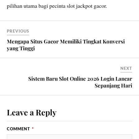
pilihan utama bagi pecinta slot jackpot gacor.
PREVIOUS
Mengapa Situs Gacor Memiliki Tingkat Konversi
yang Tinggi
NEXT
Sistem Baru Slot Online 2026 Login Lancar
Sepanjang Hari
Leave a Reply
COMMENT
*