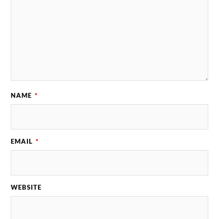
NAME
*
EMAIL
*
WEBSITE