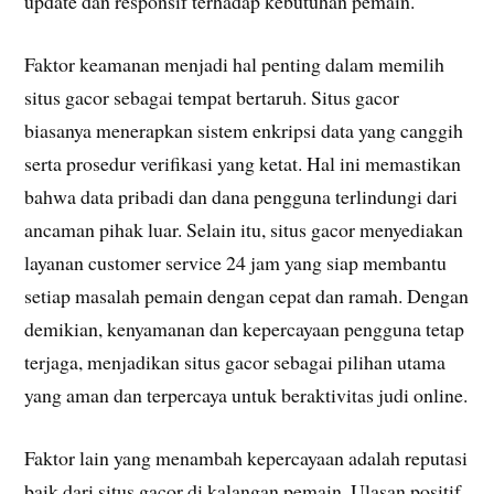
update dan responsif terhadap kebutuhan pemain.
Faktor keamanan menjadi hal penting dalam memilih
situs gacor sebagai tempat bertaruh. Situs gacor
biasanya menerapkan sistem enkripsi data yang canggih
serta prosedur verifikasi yang ketat. Hal ini memastikan
bahwa data pribadi dan dana pengguna terlindungi dari
ancaman pihak luar. Selain itu, situs gacor menyediakan
layanan customer service 24 jam yang siap membantu
setiap masalah pemain dengan cepat dan ramah. Dengan
demikian, kenyamanan dan kepercayaan pengguna tetap
terjaga, menjadikan situs gacor sebagai pilihan utama
yang aman dan terpercaya untuk beraktivitas judi online.
Faktor lain yang menambah kepercayaan adalah reputasi
baik dari situs gacor di kalangan pemain. Ulasan positif