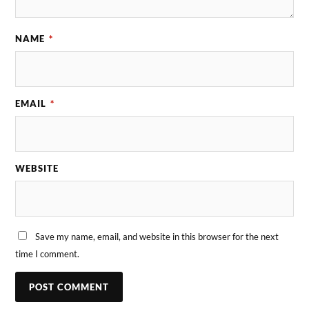
NAME
*
EMAIL
*
WEBSITE
Save my name, email, and website in this browser for the next
time I comment.