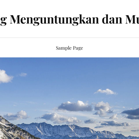
ing Menguntungkan dan 
Sample Page