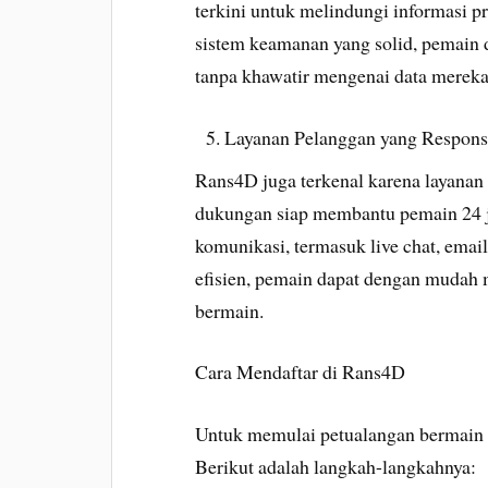
terkini untuk melindungi informasi p
sistem keamanan yang solid, pemain 
tanpa khawatir mengenai data mereka
Layanan Pelanggan yang Respons
Rans4D juga terkenal karena layanan 
dukungan siap membantu pemain 24 j
komunikasi, termasuk live chat, emai
efisien, pemain dapat dengan mudah 
bermain.
Cara Mendaftar di Rans4D
Untuk memulai petualangan bermain 
Berikut adalah langkah-langkahnya: