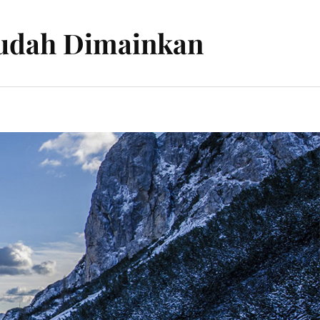
Mudah Dimainkan