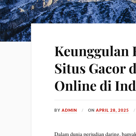
Keunggulan 
Situs Gacor d
Online di In
BY
ADMIN
ON
APRIL 28, 2025
Dalam dunia perjudian daring, banya