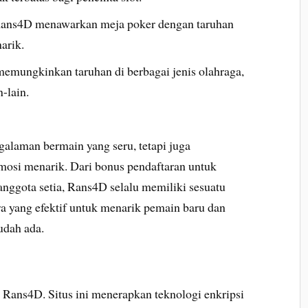
Rans4D menawarkan meja poker dengan taruhan
arik.
emungkinkan taruhan di berbagai jenis olahraga,
n-lain.
alaman bermain yang seru, tetapi juga
mosi menarik. Dari bonus pendaftaran untuk
nggota setia, Rans4D selalu memiliki sesuatu
ra yang efektif untuk menarik pemain baru dan
udah ada.
 Rans4D. Situs ini menerapkan teknologi enkripsi