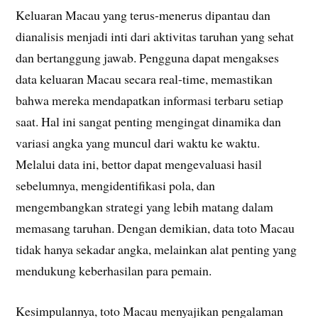
Keluaran Macau yang terus-menerus dipantau dan
dianalisis menjadi inti dari aktivitas taruhan yang sehat
dan bertanggung jawab. Pengguna dapat mengakses
data keluaran Macau secara real-time, memastikan
bahwa mereka mendapatkan informasi terbaru setiap
saat. Hal ini sangat penting mengingat dinamika dan
variasi angka yang muncul dari waktu ke waktu.
Melalui data ini, bettor dapat mengevaluasi hasil
sebelumnya, mengidentifikasi pola, dan
mengembangkan strategi yang lebih matang dalam
memasang taruhan. Dengan demikian, data toto Macau
tidak hanya sekadar angka, melainkan alat penting yang
mendukung keberhasilan para pemain.
Kesimpulannya, toto Macau menyajikan pengalaman