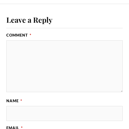
Leave a Reply
COMMENT
*
NAME
*
EMAIL
*