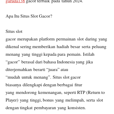
garuda138
gacor terbaik pada tahun 2024.
Apa Itu Situs Slot Gacor?
Situs slot
gacor merupakan platform permainan slot daring yang
dikenal sering memberikan hadiah besar serta peluang
menang yang tinggi kepada para pemain. Istilah
“gacor” berasal dari bahasa Indonesia yang jika
diterjemahkan berarti “juara” atau
“mudah untuk menang”. Situs slot gacor
biasanya dilengkapi dengan berbagai fitur
yang mendorong kemenangan, seperti RTP (Return to
Player) yang tinggi, bonus yang melimpah, serta slot
dengan tingkat pembayaran yang konsisten.