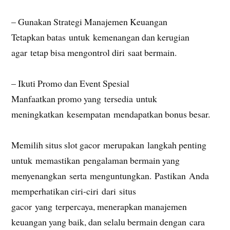
– Gunakan Strategi Manajemen Keuangan
Tetapkan batas untuk kemenangan dan kerugian
agar tetap bisa mengontrol diri saat bermain.
– Ikuti Promo dan Event Spesial
Manfaatkan promo yang tersedia untuk
meningkatkan kesempatan mendapatkan bonus besar.
Memilih situs slot gacor merupakan langkah penting
untuk memastikan pengalaman bermain yang
menyenangkan serta menguntungkan. Pastikan Anda
memperhatikan ciri-ciri dari situs
gacor yang terpercaya, menerapkan manajemen
keuangan yang baik, dan selalu bermain dengan cara