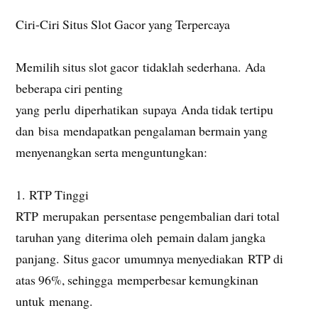
Ciri-Ciri Situs Slot Gacor yang Terpercaya
Memilih situs slot gacor tidaklah sederhana. Ada
beberapa ciri penting
yang perlu diperhatikan supaya Anda tidak tertipu
dan bisa mendapatkan pengalaman bermain yang
menyenangkan serta menguntungkan:
1. RTP Tinggi
RTP merupakan persentase pengembalian dari total
taruhan yang diterima oleh pemain dalam jangka
panjang. Situs gacor umumnya menyediakan RTP di
atas 96%, sehingga memperbesar kemungkinan
untuk menang.