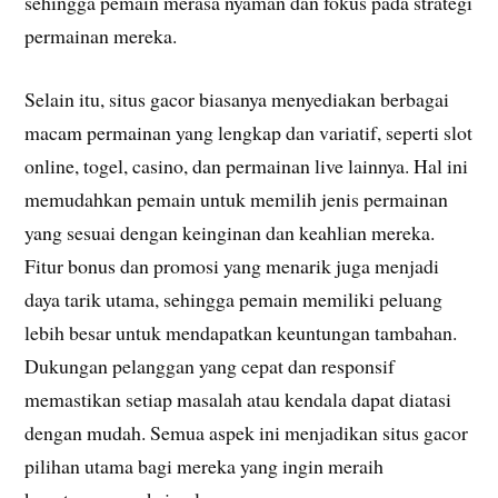
sehingga pemain merasa nyaman dan fokus pada strategi
permainan mereka.
Selain itu, situs gacor biasanya menyediakan berbagai
macam permainan yang lengkap dan variatif, seperti slot
online, togel, casino, dan permainan live lainnya. Hal ini
memudahkan pemain untuk memilih jenis permainan
yang sesuai dengan keinginan dan keahlian mereka.
Fitur bonus dan promosi yang menarik juga menjadi
daya tarik utama, sehingga pemain memiliki peluang
lebih besar untuk mendapatkan keuntungan tambahan.
Dukungan pelanggan yang cepat dan responsif
memastikan setiap masalah atau kendala dapat diatasi
dengan mudah. Semua aspek ini menjadikan situs gacor
pilihan utama bagi mereka yang ingin meraih