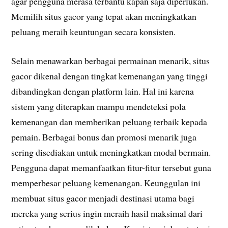
agar pengguna merasa terbantu kapan saja diperlukan.
Memilih situs gacor yang tepat akan meningkatkan
peluang meraih keuntungan secara konsisten.
Selain menawarkan berbagai permainan menarik, situs
gacor dikenal dengan tingkat kemenangan yang tinggi
dibandingkan dengan platform lain. Hal ini karena
sistem yang diterapkan mampu mendeteksi pola
kemenangan dan memberikan peluang terbaik kepada
pemain. Berbagai bonus dan promosi menarik juga
sering disediakan untuk meningkatkan modal bermain.
Pengguna dapat memanfaatkan fitur-fitur tersebut guna
memperbesar peluang kemenangan. Keunggulan ini
membuat situs gacor menjadi destinasi utama bagi
mereka yang serius ingin meraih hasil maksimal dari