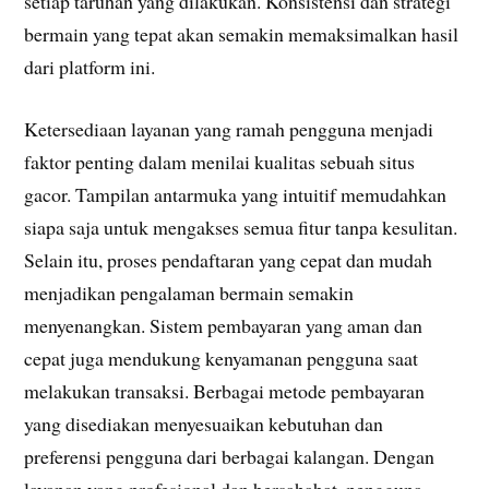
setiap taruhan yang dilakukan. Konsistensi dan strategi
bermain yang tepat akan semakin memaksimalkan hasil
dari platform ini.
Ketersediaan layanan yang ramah pengguna menjadi
faktor penting dalam menilai kualitas sebuah situs
gacor. Tampilan antarmuka yang intuitif memudahkan
siapa saja untuk mengakses semua fitur tanpa kesulitan.
Selain itu, proses pendaftaran yang cepat dan mudah
menjadikan pengalaman bermain semakin
menyenangkan. Sistem pembayaran yang aman dan
cepat juga mendukung kenyamanan pengguna saat
melakukan transaksi. Berbagai metode pembayaran
yang disediakan menyesuaikan kebutuhan dan
preferensi pengguna dari berbagai kalangan. Dengan
layanan yang profesional dan bersahabat, pengguna