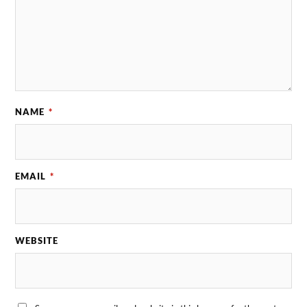
NAME
*
EMAIL
*
WEBSITE