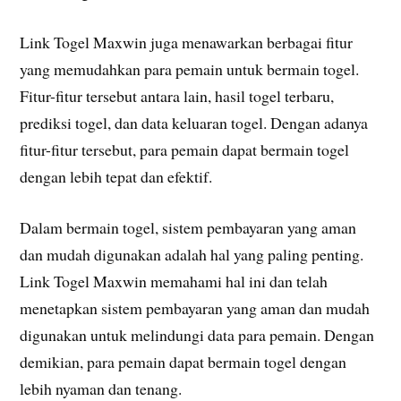
Link Togel Maxwin juga menawarkan berbagai fitur
yang memudahkan para pemain untuk bermain togel.
Fitur-fitur tersebut antara lain, hasil togel terbaru,
prediksi togel, dan data keluaran togel. Dengan adanya
fitur-fitur tersebut, para pemain dapat bermain togel
dengan lebih tepat dan efektif.
Dalam bermain togel, sistem pembayaran yang aman
dan mudah digunakan adalah hal yang paling penting.
Link Togel Maxwin memahami hal ini dan telah
menetapkan sistem pembayaran yang aman dan mudah
digunakan untuk melindungi data para pemain. Dengan
demikian, para pemain dapat bermain togel dengan
lebih nyaman dan tenang.