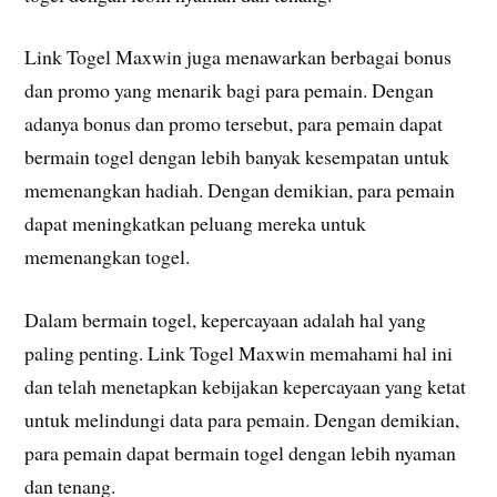
Link Togel Maxwin juga menawarkan berbagai bonus
dan promo yang menarik bagi para pemain. Dengan
adanya bonus dan promo tersebut, para pemain dapat
bermain togel dengan lebih banyak kesempatan untuk
memenangkan hadiah. Dengan demikian, para pemain
dapat meningkatkan peluang mereka untuk
memenangkan togel.
Dalam bermain togel, kepercayaan adalah hal yang
paling penting. Link Togel Maxwin memahami hal ini
dan telah menetapkan kebijakan kepercayaan yang ketat
untuk melindungi data para pemain. Dengan demikian,
para pemain dapat bermain togel dengan lebih nyaman
dan tenang.