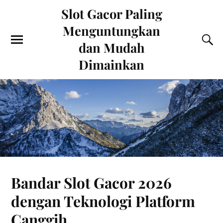
Slot Gacor Paling
Menguntungkan
dan Mudah
Dimainkan
Bandar Slot Gacor 2026
dengan Teknologi Platform
Canggih