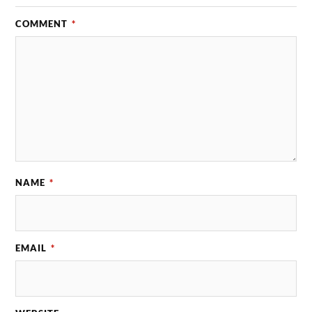
COMMENT
*
NAME
*
EMAIL
*