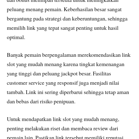
peluang menang pemain. Keberhasilan besar sangat
bergantung pada strategi dan keberuntungan, sehingga
memilih link yang tepat sangat penting untuk hasil
optimal.
Banyak pemain berpengalaman merekomendasikan link
slot yang mudah menang karena tingkat kemenangan
yang tinggi dan peluang jackpot besar. Fasilitas
customer service yang responsif juga menjadi nilai
tambah. Link ini sering diperbarui sehingga tetap aman
dan bebas dari risiko penipuan.
Untuk mendapatkan link slot yang mudah menang,
penting melakukan riset dan membaca review dari
pemain lain. Pastikan link tersebut memiliki reputasi