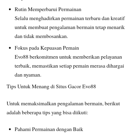
Rutin Memperbarui Permainan
Selalu menghadirkan permainan terbaru dan kreatif
untuk membuat pengalaman bermain tetap menarik
dan tidak membosankan.
Fokus pada Kepuasan Pemain
Evo88 berkomitmen untuk memberikan pelayanan
terbaik, memastikan setiap pemain merasa dihargai
dan nyaman.
Tips Untuk Menang di Situs Gacor Evo88
Untuk memaksimalkan pengalaman bermain, berikut
adalah beberapa tips yang bisa diikuti:
Pahami Permainan dengan Baik