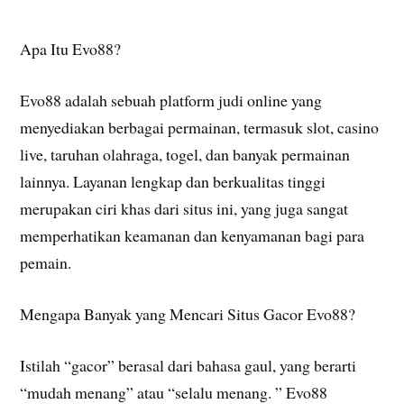
Apa Itu Evo88?
Evo88 adalah sebuah platform judi online yang
menyediakan berbagai permainan, termasuk slot, casino
live, taruhan olahraga, togel, dan banyak permainan
lainnya. Layanan lengkap dan berkualitas tinggi
merupakan ciri khas dari situs ini, yang juga sangat
memperhatikan keamanan dan kenyamanan bagi para
pemain.
Mengapa Banyak yang Mencari Situs Gacor Evo88?
Istilah “gacor” berasal dari bahasa gaul, yang berarti
“mudah menang” atau “selalu menang. ” Evo88