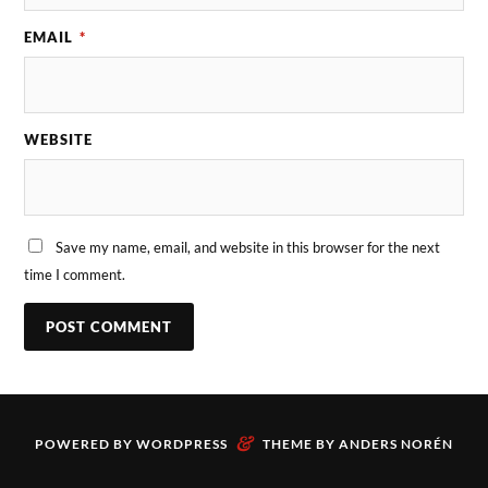
EMAIL
*
WEBSITE
Save my name, email, and website in this browser for the next
time I comment.
&
POWERED BY
WORDPRESS
THEME BY
ANDERS NORÉN