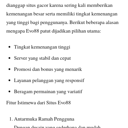
dianggap situs gacor karena sering kali memberikan
kemenangan besar serta memiliki tingkat kemenangan
yang tinggi bagi penggunanya. Berikut beberapa alasan
mengapa Evo88 patut dijadikan pilihan utama:
Tingkat kemenangan tinggi
Server yang stabil dan cepat
Promosi dan bonus yang menarik
Layanan pelanggan yang responsif
Beragam permainan yang variatif
Fitur Istimewa dari Situs Evo88
Antarmuka Ramah Pengguna
Dengan desain yang sederhana dan mudah