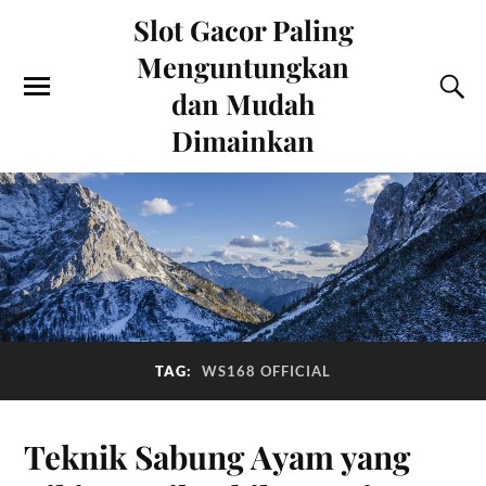
Slot Gacor Paling
Menguntungkan
dan Mudah
Dimainkan
TAG:
WS168 OFFICIAL
Teknik Sabung Ayam yang