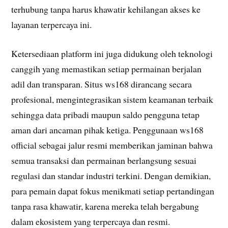
terhubung tanpa harus khawatir kehilangan akses ke
layanan terpercaya ini.
Ketersediaan platform ini juga didukung oleh teknologi
canggih yang memastikan setiap permainan berjalan
adil dan transparan. Situs ws168 dirancang secara
profesional, mengintegrasikan sistem keamanan terbaik
sehingga data pribadi maupun saldo pengguna tetap
aman dari ancaman pihak ketiga. Penggunaan ws168
official sebagai jalur resmi memberikan jaminan bahwa
semua transaksi dan permainan berlangsung sesuai
regulasi dan standar industri terkini. Dengan demikian,
para pemain dapat fokus menikmati setiap pertandingan
tanpa rasa khawatir, karena mereka telah bergabung
dalam ekosistem yang terpercaya dan resmi.