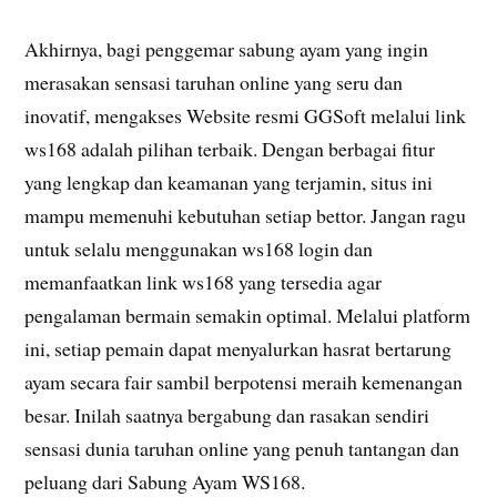
Akhirnya, bagi penggemar sabung ayam yang ingin
merasakan sensasi taruhan online yang seru dan
inovatif, mengakses Website resmi GGSoft melalui link
ws168 adalah pilihan terbaik. Dengan berbagai fitur
yang lengkap dan keamanan yang terjamin, situs ini
mampu memenuhi kebutuhan setiap bettor. Jangan ragu
untuk selalu menggunakan ws168 login dan
memanfaatkan link ws168 yang tersedia agar
pengalaman bermain semakin optimal. Melalui platform
ini, setiap pemain dapat menyalurkan hasrat bertarung
ayam secara fair sambil berpotensi meraih kemenangan
besar. Inilah saatnya bergabung dan rasakan sendiri
sensasi dunia taruhan online yang penuh tantangan dan
peluang dari Sabung Ayam WS168.