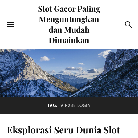
Slot Gacor Paling
Menguntungkan
dan Mudah
Dimainkan
TAG:
VIP288 LOGIN
Eksplorasi Seru Dunia Slot