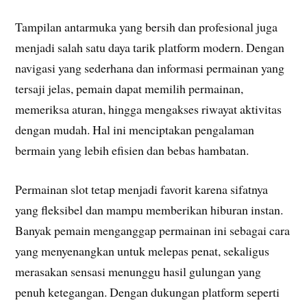
Tampilan antarmuka yang bersih dan profesional juga
menjadi salah satu daya tarik platform modern. Dengan
navigasi yang sederhana dan informasi permainan yang
tersaji jelas, pemain dapat memilih permainan,
memeriksa aturan, hingga mengakses riwayat aktivitas
dengan mudah. Hal ini menciptakan pengalaman
bermain yang lebih efisien dan bebas hambatan.
Permainan slot tetap menjadi favorit karena sifatnya
yang fleksibel dan mampu memberikan hiburan instan.
Banyak pemain menganggap permainan ini sebagai cara
yang menyenangkan untuk melepas penat, sekaligus
merasakan sensasi menunggu hasil gulungan yang
penuh ketegangan. Dengan dukungan platform seperti