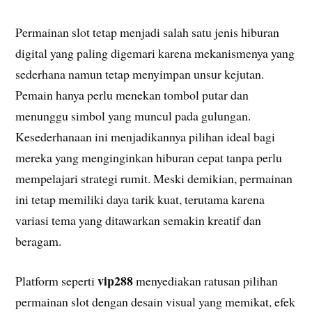
Permainan slot tetap menjadi salah satu jenis hiburan
digital yang paling digemari karena mekanismenya yang
sederhana namun tetap menyimpan unsur kejutan.
Pemain hanya perlu menekan tombol putar dan
menunggu simbol yang muncul pada gulungan.
Kesederhanaan ini menjadikannya pilihan ideal bagi
mereka yang menginginkan hiburan cepat tanpa perlu
mempelajari strategi rumit. Meski demikian, permainan
ini tetap memiliki daya tarik kuat, terutama karena
variasi tema yang ditawarkan semakin kreatif dan
beragam.
vip288
Platform seperti
menyediakan ratusan pilihan
permainan slot dengan desain visual yang memikat, efek