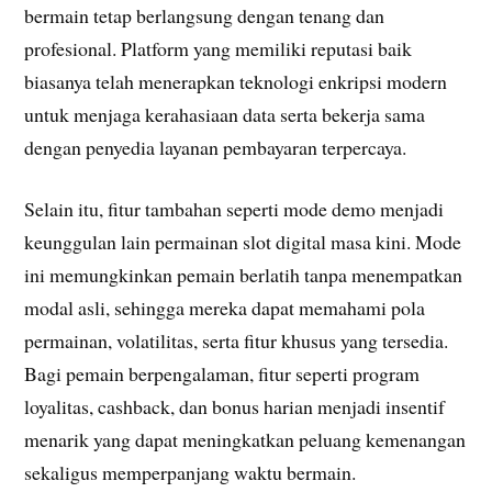
bermain tetap berlangsung dengan tenang dan
profesional. Platform yang memiliki reputasi baik
biasanya telah menerapkan teknologi enkripsi modern
untuk menjaga kerahasiaan data serta bekerja sama
dengan penyedia layanan pembayaran terpercaya.
Selain itu, fitur tambahan seperti mode demo menjadi
keunggulan lain permainan slot digital masa kini. Mode
ini memungkinkan pemain berlatih tanpa menempatkan
modal asli, sehingga mereka dapat memahami pola
permainan, volatilitas, serta fitur khusus yang tersedia.
Bagi pemain berpengalaman, fitur seperti program
loyalitas, cashback, dan bonus harian menjadi insentif
menarik yang dapat meningkatkan peluang kemenangan
sekaligus memperpanjang waktu bermain.