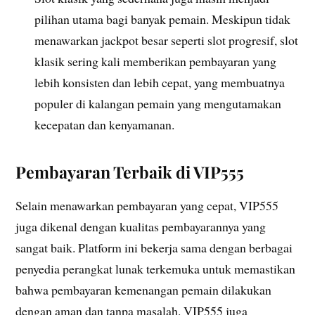
pilihan utama bagi banyak pemain. Meskipun tidak
menawarkan jackpot besar seperti slot progresif, slot
klasik sering kali memberikan pembayaran yang
lebih konsisten dan lebih cepat, yang membuatnya
populer di kalangan pemain yang mengutamakan
kecepatan dan kenyamanan.
Pembayaran Terbaik di VIP555
Selain menawarkan pembayaran yang cepat, VIP555
juga dikenal dengan kualitas pembayarannya yang
sangat baik. Platform ini bekerja sama dengan berbagai
penyedia perangkat lunak terkemuka untuk memastikan
bahwa pembayaran kemenangan pemain dilakukan
dengan aman dan tanpa masalah. VIP555 juga