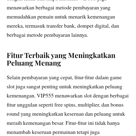
menawarkan berbagai metode pembayaran yang
memudahkan pemain untuk menarik kemenangan
mereka, termasuk transfer bank, dompet digital, dan
berbagai metode pembayaran lainnya.
Fitur Terbaik yang Meningkatkan
Peluang Menang
Selain pembayaran yang cepat, fitur-fitur dalam game
slot juga sangat penting untuk meningkatkan peluang
kemenangan. VIP555 menawarkan slot dengan berbagai
fitur unggulan seperti free spins, multiplier, dan bonus
round yang meningkatkan keseruan dan peluang untuk
meraih kemenangan besar. Fitur-fitur ini tidak hanya
menambah keseruan permainan tetapi juga