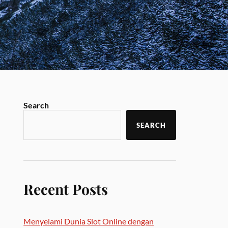
Search
SEARCH
Recent Posts
Menyelami Dunia Slot Online dengan