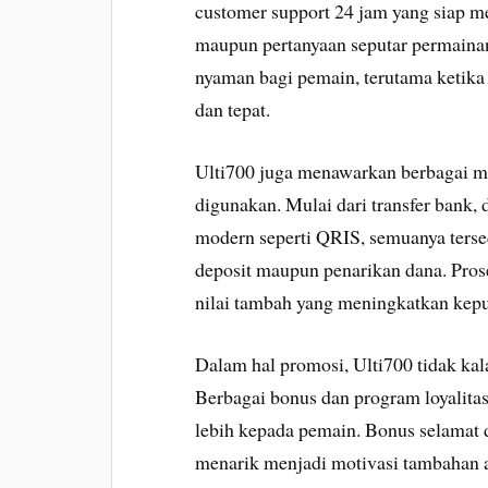
customer support 24 jam yang siap m
maupun pertanyaan seputar permaina
nyaman bagi pemain, terutama ketika
dan tepat.
Ulti700 juga menawarkan berbagai 
digunakan. Mulai dari transfer bank,
modern seperti QRIS, semuanya ter
deposit maupun penarikan dana. Prose
nilai tambah yang meningkatkan kepu
Dalam hal promosi, Ulti700 tidak kal
Berbagai bonus dan program loyalita
lebih kepada pemain. Bonus selamat 
menarik menjadi motivasi tambahan a