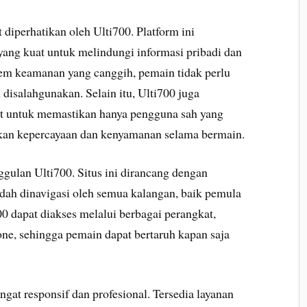
diperhatikan oleh Ulti700. Platform ini
yang kuat untuk melindungi informasi pribadi dan
tem keamanan yang canggih, pemain tidak perlu
 disalahgunakan. Selain itu, Ulti700 juga
at untuk memastikan hanya pengguna sah yang
kan kepercayaan dan kenyamanan selama bermain.
ulan Ulti700. Situs ini dirancang dengan
ah dinavigasi oleh semua kalangan, baik pemula
00 dapat diakses melalui berbagai perangkat,
hone, sehingga pemain dapat bertaruh kapan saja
gat responsif dan profesional. Tersedia layanan