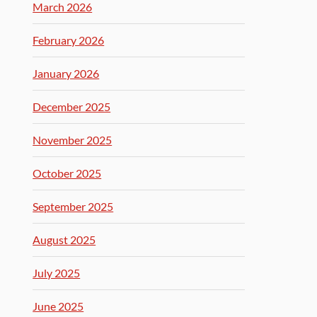
March 2026
February 2026
January 2026
December 2025
November 2025
October 2025
September 2025
August 2025
July 2025
June 2025