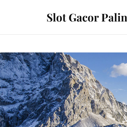
Slot Gacor Pal