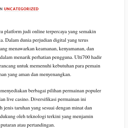
IN
UNCATEGORIZED
tu platform judi online terpercaya yang semakin
a. Dalam dunia perjudian digital yang terus
 yang menawarkan keamanan, kenyamanan, dan
 dalam menarik perhatian pengguna. Ulti700 hadir
dirancang untuk memenuhi kebutuhan para pemain
uhan yang aman dan menyenangkan.
0 menyediakan berbagai pilihan permainan populer
dan live casino. Diversifikasi permainan ini
jenis taruhan yang sesuai dengan minat dan
idukung oleh teknologi terkini yang menjamin
 putaran atau pertandingan.