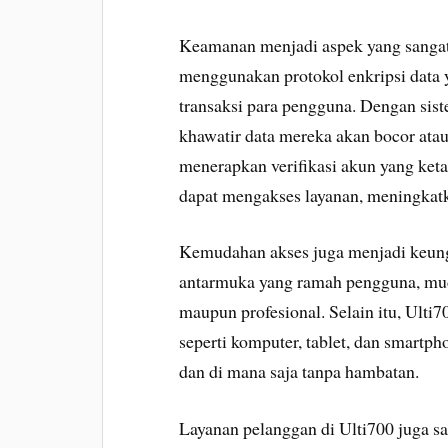
Keamanan menjadi aspek yang sangat 
menggunakan protokol enkripsi data 
transaksi para pengguna. Dengan sis
khawatir data mereka akan bocor atau
menerapkan verifikasi akun yang ket
dapat mengakses layanan, meningkat
Kemudahan akses juga menjadi keungg
antarmuka yang ramah pengguna, mud
maupun profesional. Selain itu, Ulti7
seperti komputer, tablet, dan smartp
dan di mana saja tanpa hambatan.
Layanan pelanggan di Ulti700 juga san