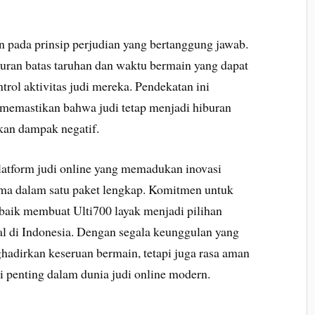
n pada prinsip perjudian yang bertanggung jawab.
turan batas taruhan dan waktu bermain yang dapat
ol aktivitas judi mereka. Pendekatan ini
emastikan bahwa judi tetap menjadi hiburan
an dampak negatif.
platform judi online yang memadukan inovasi
ima dalam satu paket lengkap. Komitmen untuk
aik membuat Ulti700 layak menjadi pilihan
tal di Indonesia. Dengan segala keunggulan yang
hadirkan keseruan bermain, tetapi juga rasa aman
i penting dalam dunia judi online modern.