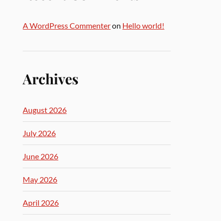
A WordPress Commenter
on
Hello world!
Archives
August 2026
July 2026
June 2026
May 2026
April 2026