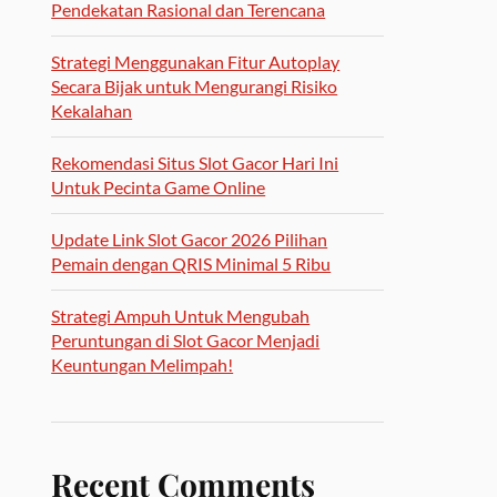
Pendekatan Rasional dan Terencana
Strategi Menggunakan Fitur Autoplay
Secara Bijak untuk Mengurangi Risiko
Kekalahan
Rekomendasi Situs Slot Gacor Hari Ini
Untuk Pecinta Game Online
Update Link Slot Gacor 2026 Pilihan
Pemain dengan QRIS Minimal 5 Ribu
Strategi Ampuh Untuk Mengubah
Peruntungan di Slot Gacor Menjadi
Keuntungan Melimpah!
Recent Comments