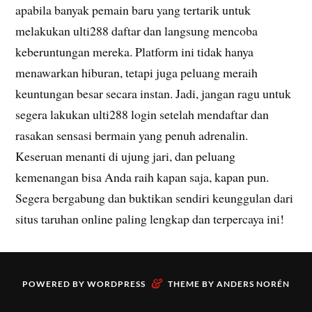
apabila banyak pemain baru yang tertarik untuk
melakukan ulti288 daftar dan langsung mencoba
keberuntungan mereka. Platform ini tidak hanya
menawarkan hiburan, tetapi juga peluang meraih
keuntungan besar secara instan. Jadi, jangan ragu untuk
segera lakukan ulti288 login setelah mendaftar dan
rasakan sensasi bermain yang penuh adrenalin.
Keseruan menanti di ujung jari, dan peluang
kemenangan bisa Anda raih kapan saja, kapan pun.
Segera bergabung dan buktikan sendiri keunggulan dari
situs taruhan online paling lengkap dan terpercaya ini!
&
POWERED BY
WORDPRESS
THEME BY
ANDERS NORÉN