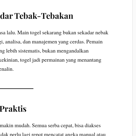
adar Tebak-Tebakan
asa lalu. Main togel sekarang bukan sekadar nebak
egi, analisa, dan manajemen yang cerdas. Pemain
ng lebih sistematis, bukan mengandalkan
ekinian, togel jadi permainan yang menantang
enalin.
 Praktis
semakin mudah. Semua serba cepat, bisa diakses
idak perlu lagi repot mencatat angka manual atau