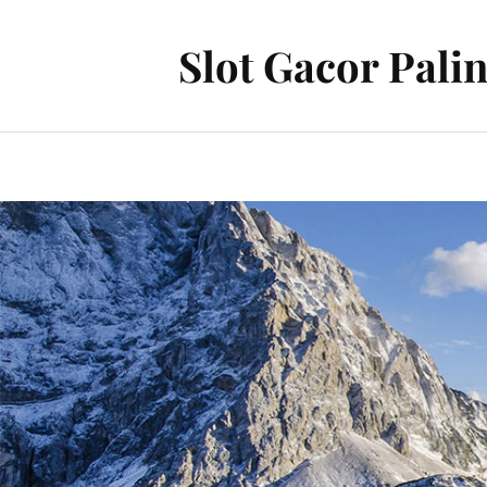
Slot Gacor Pal