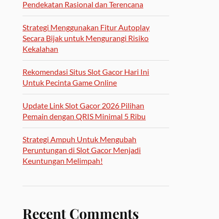
Pendekatan Rasional dan Terencana
Strategi Menggunakan Fitur Autoplay
Secara Bijak untuk Mengurangi Risiko
Kekalahan
Rekomendasi Situs Slot Gacor Hari Ini
Untuk Pecinta Game Online
Update Link Slot Gacor 2026 Pilihan
Pemain dengan QRIS Minimal 5 Ribu
Strategi Ampuh Untuk Mengubah
Peruntungan di Slot Gacor Menjadi
Keuntungan Melimpah!
Recent Comments