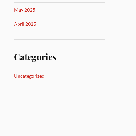
May 2025
April 2025
Categories
Uncategorized