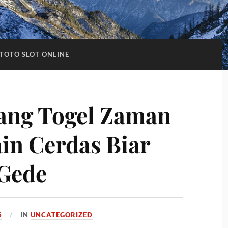
TOTO SLOT ONLINE
ang Togel Zaman
in Cerdas Biar
Gede
6
IN
UNCATEGORIZED