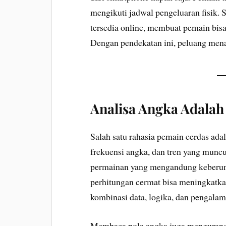
mengikuti jadwal pengeluaran fisik. St
tersedia online, membuat pemain bisa
Dengan pendekatan ini, peluang menan
Analisa Angka Adalah
Salah satu rahasia pemain cerdas adal
frekuensi angka, dan tren yang muncul
permainan yang mengandung keberun
perhitungan cermat bisa meningkat
kombinasi data, logika, dan pengalama
Membaca pola angka juga mengurangi 