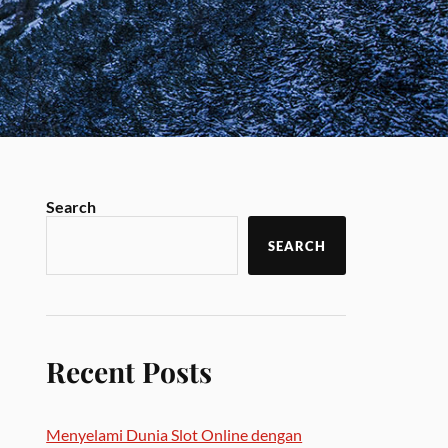
Search
SEARCH
Recent Posts
Menyelami Dunia Slot Online dengan