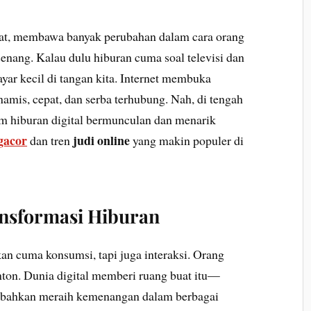
lat, membawa banyak perubahan dalam cara orang
senang. Kalau dulu hiburan cuma soal televisi dan
ayar kecil di tangan kita. Internet membuka
mis, cepat, dan serba terhubung. Nah, di tengah
rm hiburan digital bermunculan dan menarik
 gacor
judi online
dan tren
yang makin populer di
ansformasi Hiburan
kan cuma konsumsi, tapi juga interaksi. Orang
nton. Dunia digital memberi ruang buat itu—
i, bahkan meraih kemenangan dalam berbagai