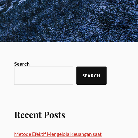
Search
SEARCH
Recent Posts
Metode Efektif Mengelola Keuangan saat