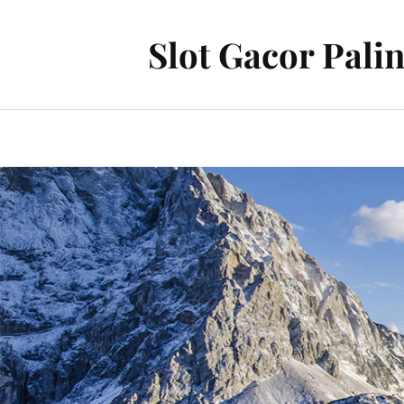
Slot Gacor Pal