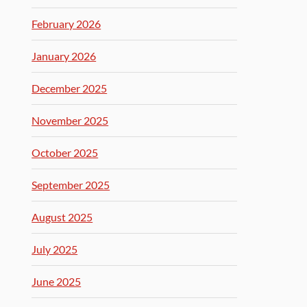
February 2026
January 2026
December 2025
November 2025
October 2025
September 2025
August 2025
July 2025
June 2025