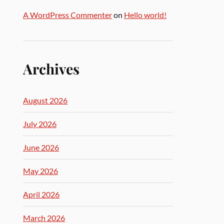
A WordPress Commenter
on
Hello world!
Archives
August 2026
July 2026
June 2026
May 2026
April 2026
March 2026