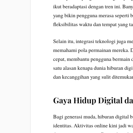
ikut beradaptasi dengan tren ini. Bany
yang bikin pengguna merasa seperti 
fleksibilitas waktu dan tempat yang ta
Selain itu, integrasi teknologi juga 
memahami pola permainan mereka. Dat
cepat, membantu pengguna bermain de
satu alasan kenapa dunia hiburan dig
dan kecanggihan yang sulit ditemukan
Gaya Hidup Digital d
Bagi generasi muda, hiburan digital 
identitas. Aktivitas online kini jadi 