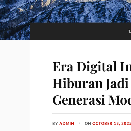
T
Era Digital I
Hiburan Jadi
Generasi Mo
BY
ADMIN
ON
OCTOBER 13, 202