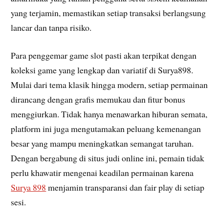
yang terjamin, memastikan setiap transaksi berlangsung
lancar dan tanpa risiko.
Para penggemar game slot pasti akan terpikat dengan
koleksi game yang lengkap dan variatif di Surya898.
Mulai dari tema klasik hingga modern, setiap permainan
dirancang dengan grafis memukau dan fitur bonus
menggiurkan. Tidak hanya menawarkan hiburan semata,
platform ini juga mengutamakan peluang kemenangan
besar yang mampu meningkatkan semangat taruhan.
Dengan bergabung di situs judi online ini, pemain tidak
perlu khawatir mengenai keadilan permainan karena
Surya 898
menjamin transparansi dan fair play di setiap
sesi.