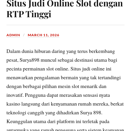
Situs Judi Online Slot dengan
RTP Tinggi
ADMIN
MARCH 11, 2026
Dalam dunia hiburan daring yang terus berkembang
pesat, Surya898 muncul sebagai destinasi utama bagi
pecinta permainan slot online. Situs judi online ini
menawarkan pengalaman bermain yang tak tertandingi
dengan berbagai pilihan mesin slot menarik dan
inovatif. Pengguna dapat merasakan sensasi nyata
kasino langsung dari kenyamanan rumah mereka, berkat
teknologi canggih yang dihadirkan Surya 898.
Keunggulan utama dari platform ini terletak pada
antarmuka yang ramah pengguna serta sistem keamanan