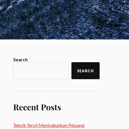
Search
SEARCH
Recent Posts
Teknik Teruji Meningkatkan Peluang