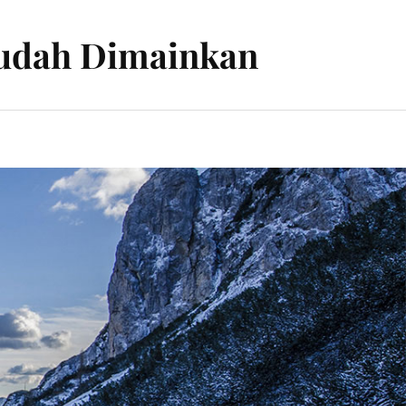
Mudah Dimainkan