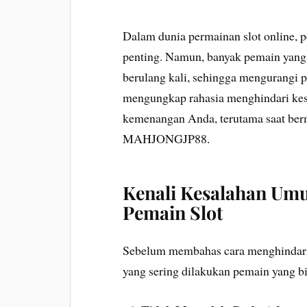
Dalam dunia permainan slot online,
penting. Namun, banyak pemain yang 
berulang kali, sehingga mengurangi 
mengungkap rahasia menghindari kes
kemenangan Anda, terutama saat berma
MAHJONGJP88.
Kenali Kesalahan Um
Pemain Slot
Sebelum membahas cara menghindari 
yang sering dilakukan pemain yang 