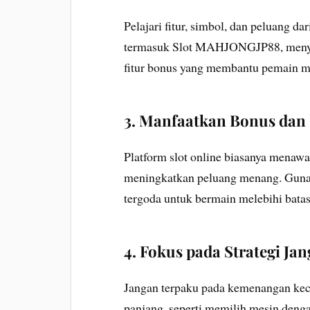
Pelajari fitur, simbol, dan peluang d
termasuk Slot MAHJONGJP88, menye
fitur bonus yang membantu pemain m
3. Manfaatkan Bonus dan
Platform slot online biasanya menaw
meningkatkan peluang menang. Gunak
tergoda untuk bermain melebihi batas
4. Fokus pada Strategi Ja
Jangan terpaku pada kemenangan kecil
panjang, seperti memilih mesin deng