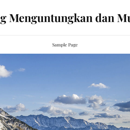
ing Menguntungkan dan 
Sample Page