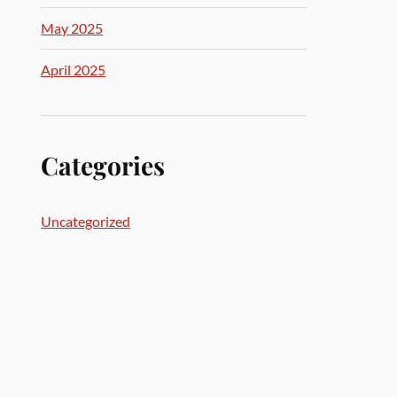
May 2025
April 2025
Categories
Uncategorized