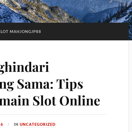
SLOT MAHJONGJP88
ghindari
ng Sama: Tips
emain Slot Online
26
IN
UNCATEGORIZED