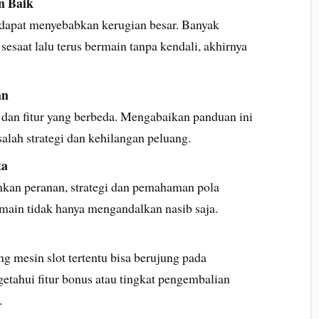
n Baik
dapat menyebabkan kerugian besar. Banyak
esaat lalu terus bermain tanpa kendali, akhirnya
an
n dan fitur yang berbeda. Mengabaikan panduan ini
alah strategi dan kehilangan peluang.
ta
an peranan, strategi dan pemahaman pola
main tidak hanya mengandalkan nasib saja.
g mesin slot tertentu bisa berujung pada
etahui fitur bonus atau tingkat pengembalian
.