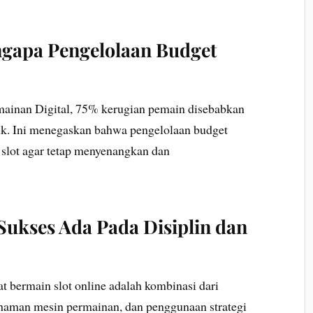
gapa Pengelolaan Budget
rmainan Digital, 75% kerugian pemain disebabkan
uk. Ini menegaskan bahwa pengelolaan budget
slot agar tetap menyenangkan dan
Sukses Ada Pada Disiplin dan
 bermain slot online adalah kombinasi dari
haman mesin permainan, dan penggunaan strategi