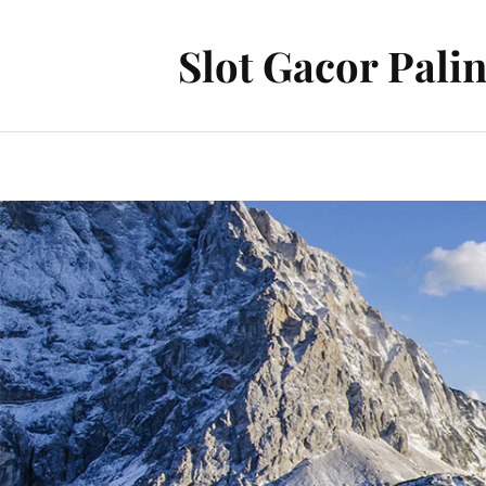
Slot Gacor Pal