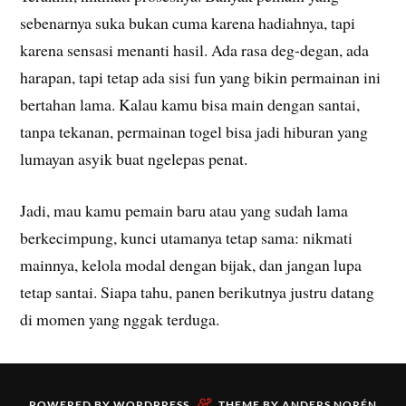
sebenarnya suka bukan cuma karena hadiahnya, tapi
karena sensasi menanti hasil. Ada rasa deg-degan, ada
harapan, tapi tetap ada sisi fun yang bikin permainan ini
bertahan lama. Kalau kamu bisa main dengan santai,
tanpa tekanan, permainan togel bisa jadi hiburan yang
lumayan asyik buat ngelepas penat.
Jadi, mau kamu pemain baru atau yang sudah lama
berkecimpung, kunci utamanya tetap sama: nikmati
mainnya, kelola modal dengan bijak, dan jangan lupa
tetap santai. Siapa tahu, panen berikutnya justru datang
di momen yang nggak terduga.
&
POWERED BY
WORDPRESS
THEME BY
ANDERS NORÉN