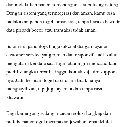
dan melakukan panen kemenangan saat peluang datang.
Dengan sistem yang terintegrasi dan aman, kamu bisa
melakukan panen togel kapan saja, tanpa harus khawatir
data pribadi bocor atau transaksi tidak aman.
Selain itu, panentogel juga dikenal dengan layanan
customer service yang ramah dan responsif. Jadi, kalau
mengalami kendala saat login atau ingin mendapatkan
prediksi angka terbaik, tinggal kontak saja tim support-
nya. Jadi, bermain togel di situs ini tidak hanya
mengasyikkan, tapi juga nyaman dan tanpa rasa
khawatir.
Bagi kamu yang sedang mencari solusi lengkap dan
praktis, panentogel merupakan jawaban tepat. Mulai