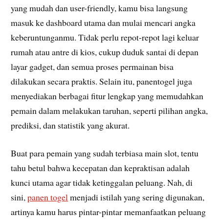
yang mudah dan user-friendly, kamu bisa langsung
masuk ke dashboard utama dan mulai mencari angka
keberuntunganmu. Tidak perlu repot-repot lagi keluar
rumah atau antre di kios, cukup duduk santai di depan
layar gadget, dan semua proses permainan bisa
dilakukan secara praktis. Selain itu, panentogel juga
menyediakan berbagai fitur lengkap yang memudahkan
pemain dalam melakukan taruhan, seperti pilihan angka,
prediksi, dan statistik yang akurat.
Buat para pemain yang sudah terbiasa main slot, tentu
tahu betul bahwa kecepatan dan kepraktisan adalah
kunci utama agar tidak ketinggalan peluang. Nah, di
sini,
panen togel
menjadi istilah yang sering digunakan,
artinya kamu harus pintar-pintar memanfaatkan peluang