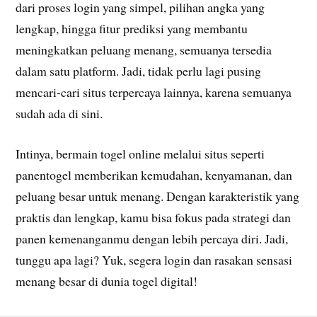
dari proses login yang simpel, pilihan angka yang
lengkap, hingga fitur prediksi yang membantu
meningkatkan peluang menang, semuanya tersedia
dalam satu platform. Jadi, tidak perlu lagi pusing
mencari-cari situs terpercaya lainnya, karena semuanya
sudah ada di sini.
Intinya, bermain togel online melalui situs seperti
panentogel memberikan kemudahan, kenyamanan, dan
peluang besar untuk menang. Dengan karakteristik yang
praktis dan lengkap, kamu bisa fokus pada strategi dan
panen kemenanganmu dengan lebih percaya diri. Jadi,
tunggu apa lagi? Yuk, segera login dan rasakan sensasi
menang besar di dunia togel digital!