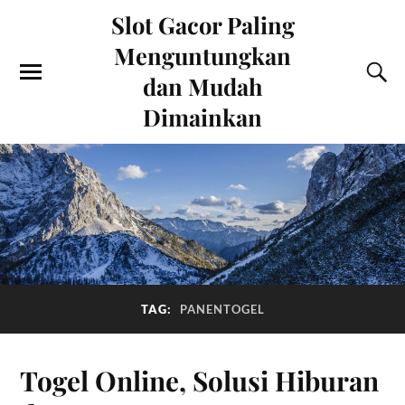
Slot Gacor Paling
Menguntungkan
dan Mudah
Dimainkan
TAG:
PANENTOGEL
Togel Online, Solusi Hiburan