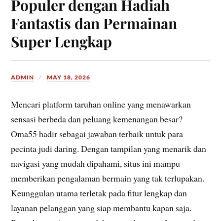
Populer dengan Hadiah
Fantastis dan Permainan
Super Lengkap
ADMIN
MAY 18, 2026
Mencari platform taruhan online yang menawarkan
sensasi berbeda dan peluang kemenangan besar?
Oma55 hadir sebagai jawaban terbaik untuk para
pecinta judi daring. Dengan tampilan yang menarik dan
navigasi yang mudah dipahami, situs ini mampu
memberikan pengalaman bermain yang tak terlupakan.
Keunggulan utama terletak pada fitur lengkap dan
layanan pelanggan yang siap membantu kapan saja.