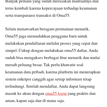
Banyak pemain yang sudah merasakan manfaatnya dan
terus kembali karena kepercayaan terhadap keamanan
serta transparansi transaksi di Oma55.
Selain menawarkan beragam permainan menarik,
Oma55 juga memudahkan pengguna baru untuk
melakukan pendaftaran melalui proses yang cepat dan
simpel. Cukup dengan melakukan oma55 daftar, Anda
sudah bisa mengakses berbagai fitur menarik dan mulai
meraih peluang besar. Tak perlu khawatir soal
keamanan data pribadi, karena platform ini menerapkan
sistem enkripsi canggih agar setiap informasi tetap
terlindungi. Setelah mendaftar, Anda dapat langsung
masuk ke akun dengan
oma55 login
yang praktis dan
aman, kapan saja dan di mana saja.