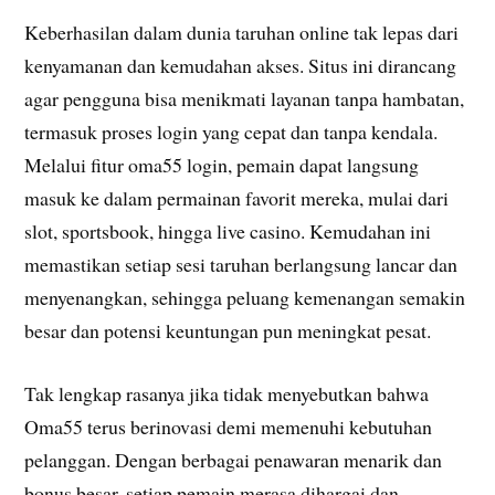
Keberhasilan dalam dunia taruhan online tak lepas dari
kenyamanan dan kemudahan akses. Situs ini dirancang
agar pengguna bisa menikmati layanan tanpa hambatan,
termasuk proses login yang cepat dan tanpa kendala.
Melalui fitur oma55 login, pemain dapat langsung
masuk ke dalam permainan favorit mereka, mulai dari
slot, sportsbook, hingga live casino. Kemudahan ini
memastikan setiap sesi taruhan berlangsung lancar dan
menyenangkan, sehingga peluang kemenangan semakin
besar dan potensi keuntungan pun meningkat pesat.
Tak lengkap rasanya jika tidak menyebutkan bahwa
Oma55 terus berinovasi demi memenuhi kebutuhan
pelanggan. Dengan berbagai penawaran menarik dan
bonus besar, setiap pemain merasa dihargai dan