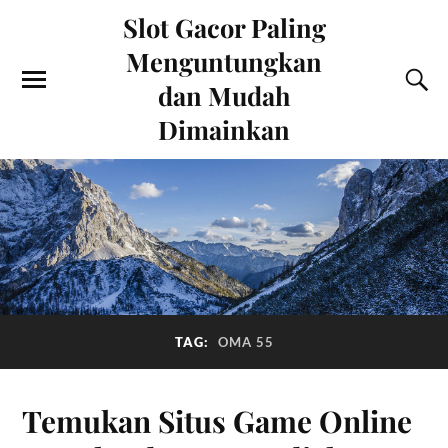
Slot Gacor Paling
Menguntungkan
dan Mudah
Dimainkan
TAG:
OMA 55
Temukan Situs Game Online