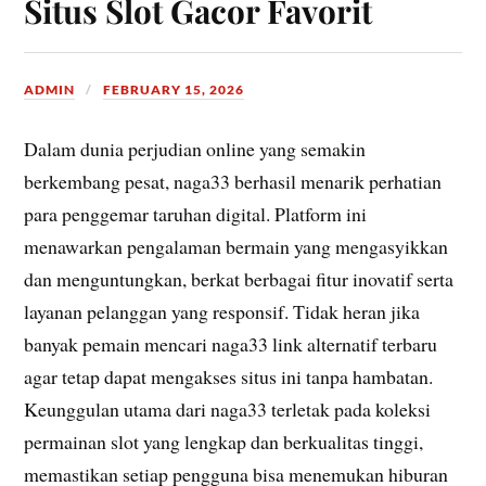
Situs Slot Gacor Favorit
ADMIN
FEBRUARY 15, 2026
Dalam dunia perjudian online yang semakin
berkembang pesat, naga33 berhasil menarik perhatian
para penggemar taruhan digital. Platform ini
menawarkan pengalaman bermain yang mengasyikkan
dan menguntungkan, berkat berbagai fitur inovatif serta
layanan pelanggan yang responsif. Tidak heran jika
banyak pemain mencari naga33 link alternatif terbaru
agar tetap dapat mengakses situs ini tanpa hambatan.
Keunggulan utama dari naga33 terletak pada koleksi
permainan slot yang lengkap dan berkualitas tinggi,
memastikan setiap pengguna bisa menemukan hiburan