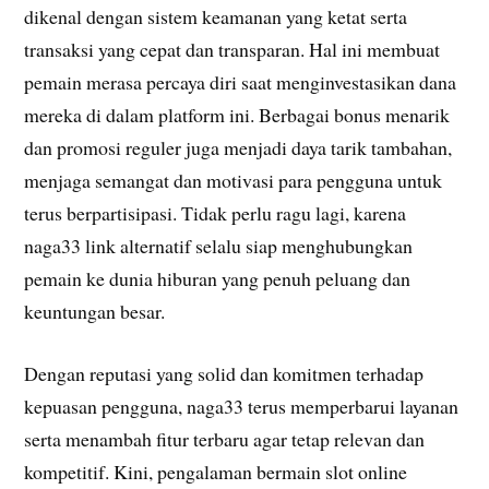
dikenal dengan sistem keamanan yang ketat serta
transaksi yang cepat dan transparan. Hal ini membuat
pemain merasa percaya diri saat menginvestasikan dana
mereka di dalam platform ini. Berbagai bonus menarik
dan promosi reguler juga menjadi daya tarik tambahan,
menjaga semangat dan motivasi para pengguna untuk
terus berpartisipasi. Tidak perlu ragu lagi, karena
naga33 link alternatif selalu siap menghubungkan
pemain ke dunia hiburan yang penuh peluang dan
keuntungan besar.
Dengan reputasi yang solid dan komitmen terhadap
kepuasan pengguna, naga33 terus memperbarui layanan
serta menambah fitur terbaru agar tetap relevan dan
kompetitif. Kini, pengalaman bermain slot online