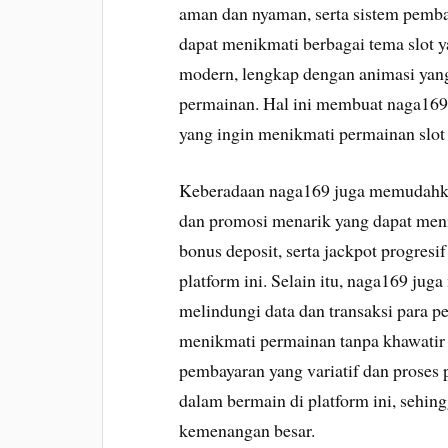
aman dan nyaman, serta sistem pemba
dapat menikmati berbagai tema slot ya
modern, lengkap dengan animasi yan
permainan. Hal ini membuat naga169 m
yang ingin menikmati permainan slo
Keberadaan naga169 juga memudahka
dan promosi menarik yang dapat meni
bonus deposit, serta jackpot progres
platform ini. Selain itu, naga169 ju
melindungi data dan transaksi para 
menikmati permainan tanpa khawatir
pembayaran yang variatif dan prose
dalam bermain di platform ini, sehin
kemenangan besar.