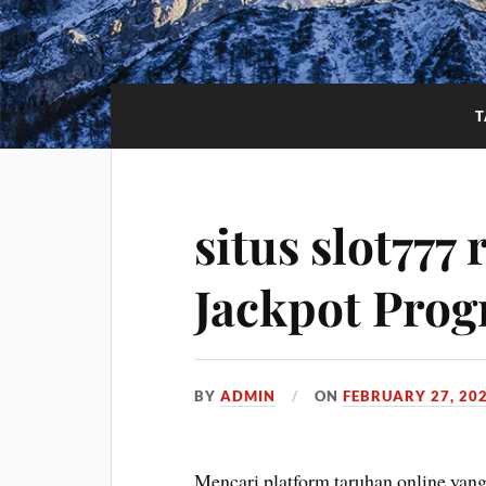
T
situs slot777
Jackpot Prog
BY
ADMIN
ON
FEBRUARY 27, 20
Mencari platform taruhan online ya