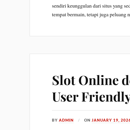
sendiri keunggulan dari situs yang s
tempat bermain, tetapi juga peluang 
Slot Online 
User Friendl
BY
ADMIN
ON
JANUARY 19, 202