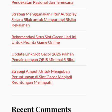
Pendekatan Rasional dan Terencana
Strategi Menggunakan Fitur Autoplay
Secara Bijak untuk Mengurangi Risiko
Kekalahan
Rekomendasi Situs Slot Gacor Hari Ini
Untuk Pecinta Game Online
Update Link Slot Gacor 2026 Pilihan
Pemain dengan QRIS Minimal 5 Ribu
Strategi Ampuh Untuk Mengubah
Peruntungan di Slot Gacor Menjadi
Keuntungan Melimpah!
Recent Comments