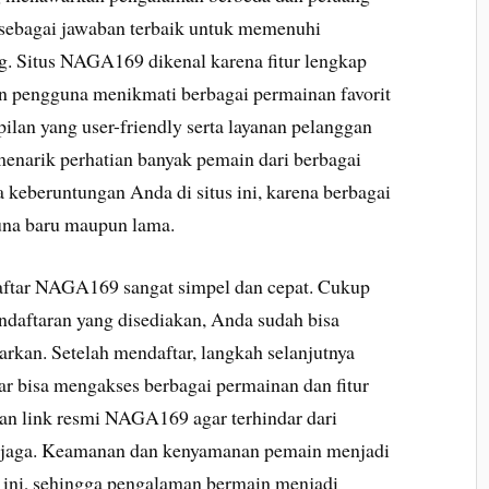
ebagai jawaban terbaik untuk memenuhi
g. Situs NAGA169 dikenal karena fitur lengkap
 pengguna menikmati berbagai permainan favorit
ilan yang user-friendly serta layanan pelanggan
 menarik perhatian banyak pemain dari berbagai
keberuntungan Anda di situs ini, karena berbagai
una baru maupun lama.
Daftar NAGA169 sangat simpel dan cepat. Cukup
endaftaran yang disediakan, Anda sudah bisa
arkan. Setelah mendaftar, langkah selanjutnya
 bisa mengakses berbagai permainan dan fitur
kan link resmi NAGA169 agar terhindar dari
erjaga. Keamanan dan kenyamanan pemain menjadi
n ini, sehingga pengalaman bermain menjadi