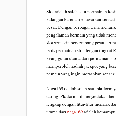
Slot adalah salah satu permainan kas
kalangan karena menawarkan sensas
besar. Dengan berbagai tema menarik 
pengalaman bermain yang tidak mono
slot semakin berkembang pesat, term
jenis permainan slot dengan tingkat R
keunggulan utama dari permainan slo
memperoleh hadiah jackpot yang besar
pemain yang ingin merasakan sensasi
Naga169 adalah salah satu platform y
daring. Platform ini menyediakan ber
lengkap dengan fitur-fitur menarik 
utama dari
naga169
adalah kemampua