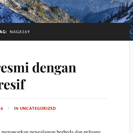
AG:
NAGA169
 resmi dengan
resif
26
IN
UNCATEGORIZED
ng menawarkan pengalaman berbeda dan peluang