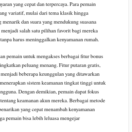
yaran yang cepat dan terpercaya. Para pemain
ng variatif, mulai dari tema klasik hingga
g menarik dan suara yang mendukung suasana
enjadi salah satu pilihan favorit bagi mereka
t tanpa harus meninggalkan kenyamanan rumah.
n pemain untuk mengakses berbagai fitur bonus
ngkatkan peluang menang. Fitur putaran gratis,
if menjadi beberapa keunggulan yang ditawarkan
ga menerapkan sistem keamanan tingkat tinggi untuk
pengguna. Dengan demikian, pemain dapat fokus
 tentang keamanan akun mereka. Berbagai metode
s penarikan yang cepat menambah kenyamanan
gga pemain bisa lebih leluasa mengejar