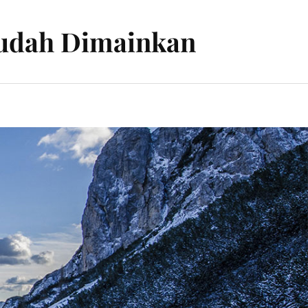
Mudah Dimainkan