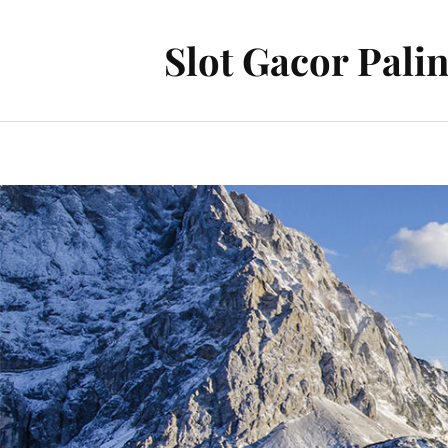
Slot Gacor Pal