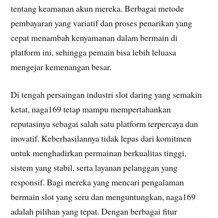
tentang keamanan akun mereka. Berbagai metode
pembayaran yang variatif dan proses penarikan yang
cepat menambah kenyamanan dalam bermain di
platform ini, sehingga pemain bisa lebih leluasa
mengejar kemenangan besar.
Di tengah persaingan industri slot daring yang semakin
ketat, naga169 tetap mampu mempertahankan
reputasinya sebagai salah satu platform terpercaya dan
inovatif. Keberhasilannya tidak lepas dari komitmen
untuk menghadirkan permainan berkualitas tinggi,
sistem yang stabil, serta layanan pelanggan yang
responsif. Bagi mereka yang mencari pengalaman
bermain slot yang seru dan menguntungkan, naga169
adalah pilihan yang tepat. Dengan berbagai fitur