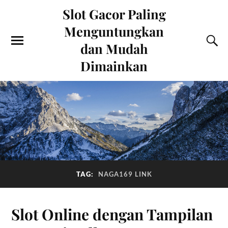
Slot Gacor Paling
Menguntungkan
dan Mudah
Dimainkan
TAG:
NAGA169 LINK
Slot Online dengan Tampilan