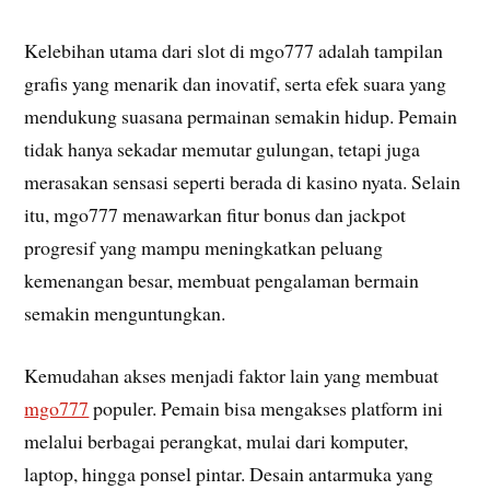
Kelebihan utama dari slot di mgo777 adalah tampilan
grafis yang menarik dan inovatif, serta efek suara yang
mendukung suasana permainan semakin hidup. Pemain
tidak hanya sekadar memutar gulungan, tetapi juga
merasakan sensasi seperti berada di kasino nyata. Selain
itu, mgo777 menawarkan fitur bonus dan jackpot
progresif yang mampu meningkatkan peluang
kemenangan besar, membuat pengalaman bermain
semakin menguntungkan.
Kemudahan akses menjadi faktor lain yang membuat
mgo777
populer. Pemain bisa mengakses platform ini
melalui berbagai perangkat, mulai dari komputer,
laptop, hingga ponsel pintar. Desain antarmuka yang