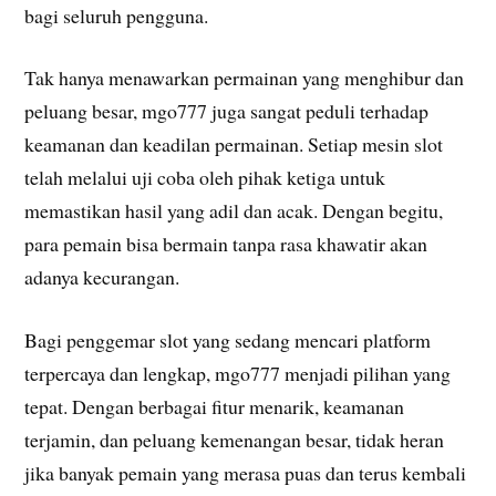
bagi seluruh pengguna.
Tak hanya menawarkan permainan yang menghibur dan
peluang besar, mgo777 juga sangat peduli terhadap
keamanan dan keadilan permainan. Setiap mesin slot
telah melalui uji coba oleh pihak ketiga untuk
memastikan hasil yang adil dan acak. Dengan begitu,
para pemain bisa bermain tanpa rasa khawatir akan
adanya kecurangan.
Bagi penggemar slot yang sedang mencari platform
terpercaya dan lengkap, mgo777 menjadi pilihan yang
tepat. Dengan berbagai fitur menarik, keamanan
terjamin, dan peluang kemenangan besar, tidak heran
jika banyak pemain yang merasa puas dan terus kembali